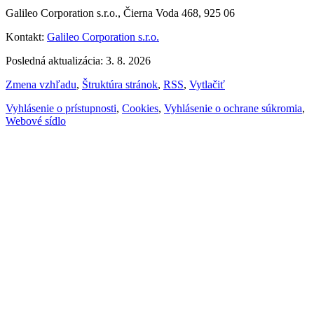
Galileo Corporation s.r.o., Čierna Voda 468, 925 06
Kontakt:
Galileo Corporation s.r.o.
Posledná aktualizácia: 3. 8. 2026
Zmena vzhľadu
,
Štruktúra stránok
,
RSS
,
Vytlačiť
Vyhlásenie o prístupnosti
,
Cookies
,
Vyhlásenie o ochrane súkromia
,
Webové sídlo