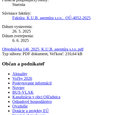
Starosta
Súvisiace faktúry:
Faktúra_K.U.B. agentúra s.r.o.._OÚ-4052-2025
Dátum vystavenia:
26. 5. 2025
Dátum zverejnenia:
6. 6. 2025
Objednávka 146_2025_K.U.B. agentúra s.r.o..pdf
Typ súboru: PDF dokument, Veľkosť: 210,64 kB
Občan a podnikateľ
Aktuality
Voľby 2026
Poskytovanie informácií
Noviny
BUS-VLAK
Kanalizácia v obci Oščadnica
Odpadové hospodárstvo
Ovzdušie
Dotácie a projekty EÚ