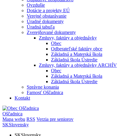
Ovzdušie
Dotácie a projekty EÚ
Verejné obstarávanie
Úradné dokumenty
Úradná tabuľa
Zverejňované dokumenty
Zmluvy, faktúry a objednávky
Obec
Odberateľské faktúry obce
Základná a Materská škola
Základná škola Ústredie
Zmluvy, faktúry a objednávky ARCHÍV
Obec
Základná a Materská škola
Základná škola Ústredie
Správne konania
Farnosť Oščadnica
Kontakt
Oščadnica
Mapa webu
RSS
Verzia pre seniorov
SK
Slovensky
SK
Slovensky