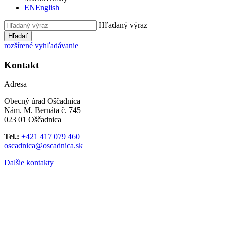
EN
English
Hľadaný výraz
Hľadať
rozšírené vyhľadávanie
Kontakt
Adresa
Obecný úrad Oščadnica
Nám. M. Bernáta č. 745
023 01 Oščadnica
Tel.:
+421 417 079 460
oscadnica@oscadnica.sk
Dalšie kontakty