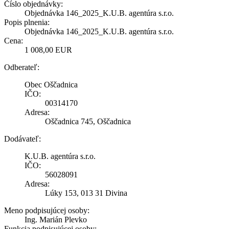
Číslo objednávky:
Objednávka 146_2025_K.U.B. agentúra s.r.o.
Popis plnenia:
Objednávka 146_2025_K.U.B. agentúra s.r.o.
Cena:
1 008,00 EUR
Odberateľ:
Obec Oščadnica
IČO:
00314170
Adresa:
Oščadnica 745, Oščadnica
Dodávateľ:
K.U.B. agentúra s.r.o.
IČO:
56028091
Adresa:
Lúky 153, 013 31 Divina
Meno podpisujúcej osoby:
Ing. Marián Plevko
Funkcia podpisujúcej osoby: