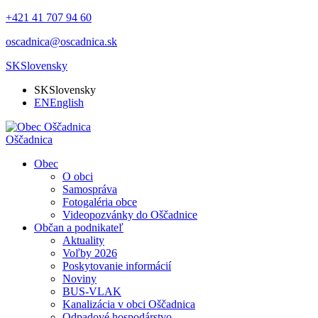
+421 41 707 94 60
oscadnica@oscadnica.sk
SK
Slovensky
SK
Slovensky
EN
English
Oščadnica
Obec
O obci
Samospráva
Fotogaléria obce
Videopozvánky do Oščadnice
Občan a podnikateľ
Aktuality
Voľby 2026
Poskytovanie informácií
Noviny
BUS-VLAK
Kanalizácia v obci Oščadnica
Odpadové hospodárstvo