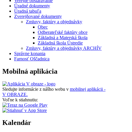
Verejné obstarávanie
Úradné dokumenty
Úradná tabuľa
Zverejňované dokumenty
Zmluvy, faktúry a objednávky
Obec
Odberateľské faktúry obce
Základná a Materská škola
Základná škola Ústredie
Zmluvy, faktúry a objednávky ARCHÍV
Správne konania
Farnosť Oščadnica
Mobilná aplikácia
Sledujte informácie z nášho webu v
mobilnej aplikácii -
V OBRAZE.
Voľne k stiahnutiu:
Kalendár