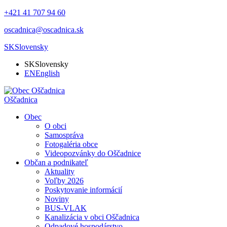
+421 41 707 94 60
oscadnica@oscadnica.sk
SK
Slovensky
SK
Slovensky
EN
English
Oščadnica
Obec
O obci
Samospráva
Fotogaléria obce
Videopozvánky do Oščadnice
Občan a podnikateľ
Aktuality
Voľby 2026
Poskytovanie informácií
Noviny
BUS-VLAK
Kanalizácia v obci Oščadnica
Odpadové hospodárstvo