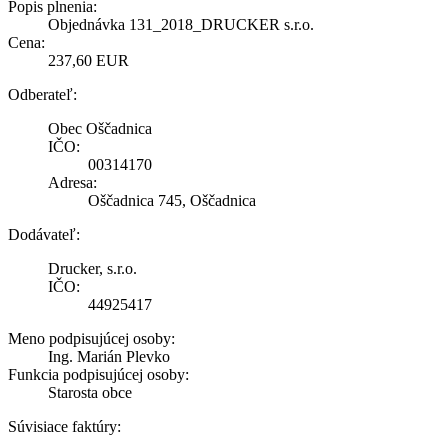
Popis plnenia:
Objednávka 131_2018_DRUCKER s.r.o.
Cena:
237,60 EUR
Odberateľ:
Obec Oščadnica
IČO:
00314170
Adresa:
Oščadnica 745, Oščadnica
Dodávateľ:
Drucker, s.r.o.
IČO:
44925417
Meno podpisujúcej osoby:
Ing. Marián Plevko
Funkcia podpisujúcej osoby:
Starosta obce
Súvisiace faktúry: