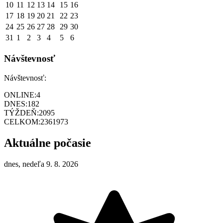
10
11
12
13
14
15
16
17
18
19
20
21
22
23
24
25
26
27
28
29
30
31
1
2
3
4
5
6
Návštevnosť
Návštevnosť:
ONLINE:
4
DNES:
182
TÝŽDEŇ:
2095
CELKOM:
2361973
Aktuálne počasie
dnes, nedeľa 9. 8. 2026