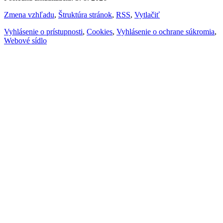
Zmena vzhľadu
,
Štruktúra stránok
,
RSS
,
Vytlačiť
Vyhlásenie o prístupnosti
,
Cookies
,
Vyhlásenie o ochrane súkromia
,
Webové sídlo