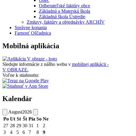
Obec
Odberateľské faktúry obce
Základná a Materská škola
Základná škola Ústredie
Zmluvy, faktúry a objednávky ARCHÍV
Správne konania
Farnosť Oščadnica
Mobilná aplikácia
Sledujte informácie z nášho webu v
mobilnej aplikácii -
V OBRAZE.
Voľne k stiahnutiu:
Kalendár
August
2026
Po
Ut
St
Št
Pia
So
Ne
27
28
29
30
31
1
2
3
4
5
6
7
8
9