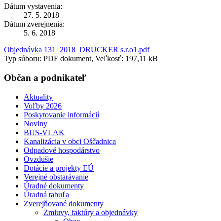
Dátum vystavenia:
27. 5. 2018
Dátum zverejnenia:
5. 6. 2018
Objednávka 131_2018_DRUCKER s.r.o1.pdf
Typ súboru: PDF dokument, Veľkosť: 197,11 kB
Občan a podnikateľ
Aktuality
Voľby 2026
Poskytovanie informácií
Noviny
BUS-VLAK
Kanalizácia v obci Oščadnica
Odpadové hospodárstvo
Ovzdušie
Dotácie a projekty EÚ
Verejné obstarávanie
Úradné dokumenty
Úradná tabuľa
Zverejňované dokumenty
Zmluvy, faktúry a objednávky