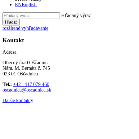
EN
English
Hľadaný výraz
Hľadať
rozšírené vyhľadávanie
Kontakt
Adresa
Obecný úrad Oščadnica
Nám. M. Bernáta č. 745
023 01 Oščadnica
Tel.:
+421 417 079 460
oscadnica@oscadnica.sk
Dalšie kontakty