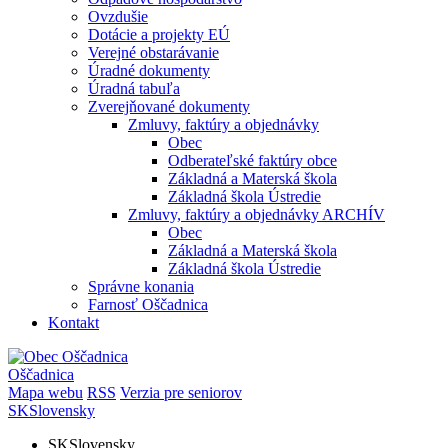
Ovzdušie
Dotácie a projekty EÚ
Verejné obstarávanie
Úradné dokumenty
Úradná tabuľa
Zverejňované dokumenty
Zmluvy, faktúry a objednávky
Obec
Odberateľské faktúry obce
Základná a Materská škola
Základná škola Ústredie
Zmluvy, faktúry a objednávky ARCHÍV
Obec
Základná a Materská škola
Základná škola Ústredie
Správne konania
Farnosť Oščadnica
Kontakt
Oščadnica
Mapa webu
RSS
Verzia pre seniorov
SK
Slovensky
SK
Slovensky