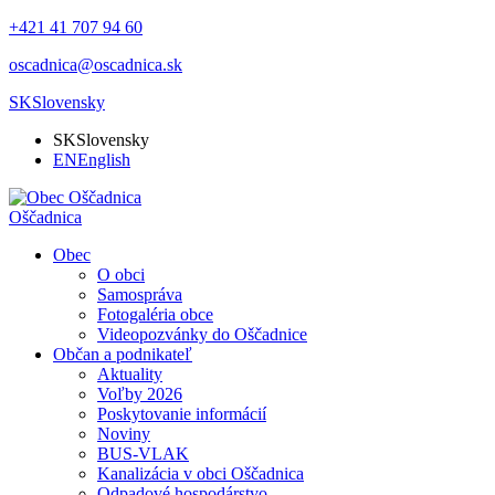
+421 41 707 94 60
oscadnica@oscadnica.sk
SK
Slovensky
SK
Slovensky
EN
English
Oščadnica
Obec
O obci
Samospráva
Fotogaléria obce
Videopozvánky do Oščadnice
Občan a podnikateľ
Aktuality
Voľby 2026
Poskytovanie informácií
Noviny
BUS-VLAK
Kanalizácia v obci Oščadnica
Odpadové hospodárstvo