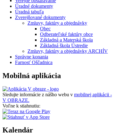
Verejné obstarávanie
Úradné dokumenty
Úradná tabuľa
Zverejňované dokumenty
Zmluvy, faktúry a objednávky
Obec
Odberateľské faktúry obce
Základná a Materská škola
Základná škola Ústredie
Zmluvy, faktúry a objednávky ARCHÍV
Správne konania
Farnosť Oščadnica
Mobilná aplikácia
Sledujte informácie z nášho webu v
mobilnej aplikácii -
V OBRAZE.
Voľne k stiahnutiu:
Kalendár