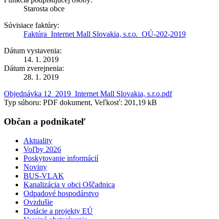
Starosta obce
Súvisiace faktúry:
Faktúra_Internet Mall Slovakia, s.r.o._OÚ-202-2019
Dátum vystavenia:
14. 1. 2019
Dátum zverejnenia:
28. 1. 2019
Objednávka 12_2019_Internet Mall Slovakia, s.r.o.pdf
Typ súboru: PDF dokument, Veľkosť: 201,19 kB
Občan a podnikateľ
Aktuality
Voľby 2026
Poskytovanie informácií
Noviny
BUS-VLAK
Kanalizácia v obci Oščadnica
Odpadové hospodárstvo
Ovzdušie
Dotácie a projekty EÚ