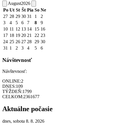
August
2026
Po
Ut
St
Št
Pia
So
Ne
27
28
29
30
31
1
2
3
4
5
6
7
8
9
10
11
12
13
14
15
16
17
18
19
20
21
22
23
24
25
26
27
28
29
30
31
1
2
3
4
5
6
Návštevnosť
Návštevnosť:
ONLINE:
2
DNES:
109
TÝŽDEŇ:
1799
CELKOM:
2361677
Aktuálne počasie
dnes, sobota 8. 8. 2026