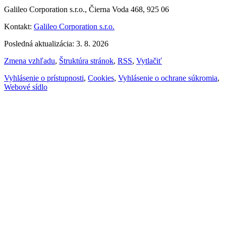
Galileo Corporation s.r.o., Čierna Voda 468, 925 06
Kontakt:
Galileo Corporation s.r.o.
Posledná aktualizácia: 3. 8. 2026
Zmena vzhľadu
,
Štruktúra stránok
,
RSS
,
Vytlačiť
Vyhlásenie o prístupnosti
,
Cookies
,
Vyhlásenie o ochrane súkromia
,
Webové sídlo