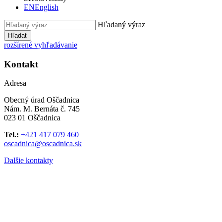
EN
English
Hľadaný výraz
Hľadať
rozšírené vyhľadávanie
Kontakt
Adresa
Obecný úrad Oščadnica
Nám. M. Bernáta č. 745
023 01 Oščadnica
Tel.:
+421 417 079 460
oscadnica@oscadnica.sk
Dalšie kontakty