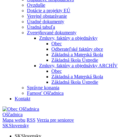
Ovzdušie
Dotácie a projekty EÚ
Verejné obstarávanie
Úradné dokumenty
Úradná tabuľa
Zverejňované dokumenty
Zmluvy, faktúry a objednávky
Obec
Odberateľské faktúry obce
Základná a Materská škola
Základná škola Ústredie
Zmluvy, faktúry a objednávky ARCHÍV
Obec
Základná a Materská škola
Základná škola Ústredie
Správne konania
Farnosť Oščadnica
Kontakt
Oščadnica
Mapa webu
RSS
Verzia pre seniorov
SK
Slovensky
SK
Slovensky