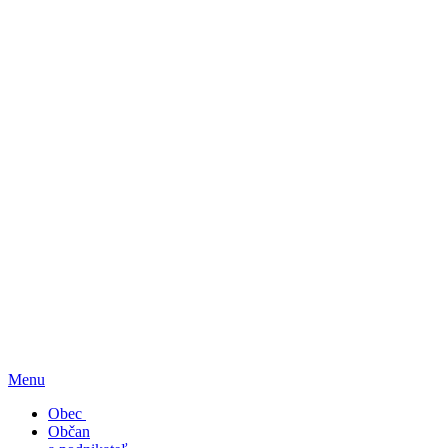
Menu
Obec
Občan