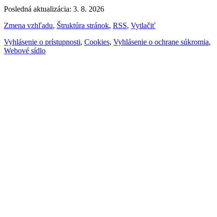
Posledná aktualizácia: 3. 8. 2026
Zmena vzhľadu
,
Štruktúra stránok
,
RSS
,
Vytlačiť
Vyhlásenie o prístupnosti
,
Cookies
,
Vyhlásenie o ochrane súkromia
,
Webové sídlo