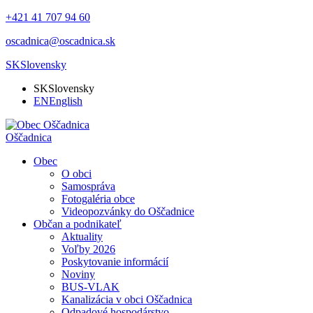
+421 41 707 94 60
oscadnica@oscadnica.sk
SK
Slovensky
SK
Slovensky
EN
English
Oščadnica
Obec
O obci
Samospráva
Fotogaléria obce
Videopozvánky do Oščadnice
Občan a podnikateľ
Aktuality
Voľby 2026
Poskytovanie informácií
Noviny
BUS-VLAK
Kanalizácia v obci Oščadnica
Odpadové hospodárstvo