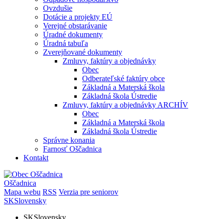
Ovzdušie
Dotácie a projekty EÚ
Verejné obstarávanie
Úradné dokumenty
Úradná tabuľa
Zverejňované dokumenty
Zmluvy, faktúry a objednávky
Obec
Odberateľské faktúry obce
Základná a Materská škola
Základná škola Ústredie
Zmluvy, faktúry a objednávky ARCHÍV
Obec
Základná a Materská škola
Základná škola Ústredie
Správne konania
Farnosť Oščadnica
Kontakt
Oščadnica
Mapa webu
RSS
Verzia pre seniorov
SK
Slovensky
SK
Slovensky