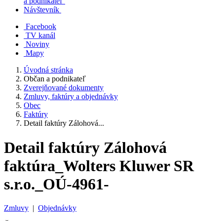
a podnikateľ
Návštevník
Facebook
TV kanál
Noviny
Mapy
Úvodná stránka
Občan a podnikateľ
Zverejňované dokumenty
Zmluvy, faktúry a objednávky
Obec
Faktúry
Detail faktúry Zálohová...
Detail faktúry Zálohová
faktúra_Wolters Kluwer SR
s.r.o._OÚ-4961-
Zmluvy
|
Objednávky