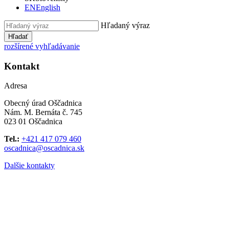
EN
English
Hľadaný výraz
Hľadať
rozšírené vyhľadávanie
Kontakt
Adresa
Obecný úrad Oščadnica
Nám. M. Bernáta č. 745
023 01 Oščadnica
Tel.:
+421 417 079 460
oscadnica@oscadnica.sk
Dalšie kontakty