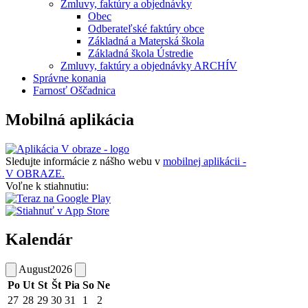
Zmluvy, faktúry a objednávky
Obec
Odberateľské faktúry obce
Základná a Materská škola
Základná škola Ústredie
Zmluvy, faktúry a objednávky ARCHÍV
Správne konania
Farnosť Oščadnica
Mobilná aplikácia
Sledujte informácie z nášho webu v
mobilnej aplikácii -
V OBRAZE.
Voľne k stiahnutiu:
Kalendár
August
2026
Po
Ut
St
Št
Pia
So
Ne
27
28
29
30
31
1
2