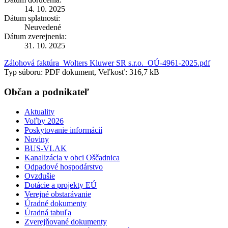
14. 10. 2025
Dátum splatnosti:
Neuvedené
Dátum zverejnenia:
31. 10. 2025
Zálohová faktúra_Wolters Kluwer SR s.r.o._OÚ-4961-2025.pdf
Typ súboru: PDF dokument, Veľkosť: 316,7 kB
Občan a podnikateľ
Aktuality
Voľby 2026
Poskytovanie informácií
Noviny
BUS-VLAK
Kanalizácia v obci Oščadnica
Odpadové hospodárstvo
Ovzdušie
Dotácie a projekty EÚ
Verejné obstarávanie
Úradné dokumenty
Úradná tabuľa
Zverejňované dokumenty