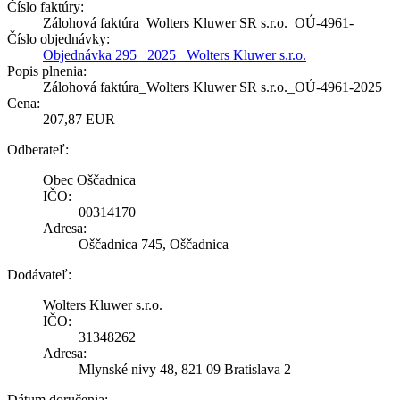
Číslo faktúry:
Zálohová faktúra_Wolters Kluwer SR s.r.o._OÚ-4961-
Číslo objednávky:
Objednávka 295_ 2025_ Wolters Kluwer s.r.o.
Popis plnenia:
Zálohová faktúra_Wolters Kluwer SR s.r.o._OÚ-4961-2025
Cena:
207,87 EUR
Odberateľ:
Obec Oščadnica
IČO:
00314170
Adresa:
Oščadnica 745, Oščadnica
Dodávateľ:
Wolters Kluwer s.r.o.
IČO:
31348262
Adresa:
Mlynské nivy 48, 821 09 Bratislava 2
Dátum doručenia: