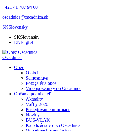
+421 41 707 94 60
oscadnica@oscadnica.sk
SK
Slovensky
SK
Slovensky
EN
English
Oščadnica
Obec
O obci
Samospráva
Fotogaléria obce
Videopozvánky do Oščadnice
Občan a podnikateľ
Aktuality
Voľby 2026
Poskytovanie informácií
Noviny
BUS-VLAK
Kanalizácia v obci Oščadnica
Odpadové hospodárstvo