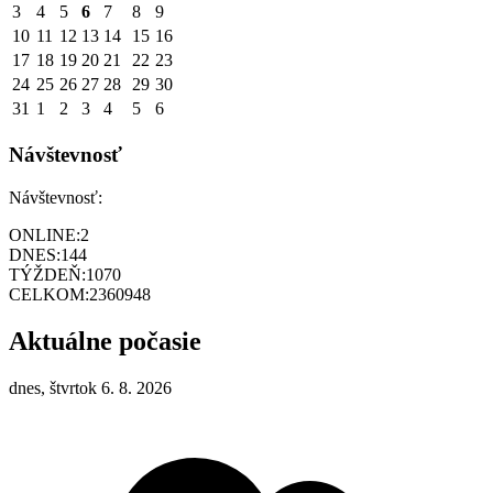
3
4
5
6
7
8
9
10
11
12
13
14
15
16
17
18
19
20
21
22
23
24
25
26
27
28
29
30
31
1
2
3
4
5
6
Návštevnosť
Návštevnosť:
ONLINE:
2
DNES:
144
TÝŽDEŇ:
1070
CELKOM:
2360948
Aktuálne počasie
dnes, štvrtok 6. 8. 2026