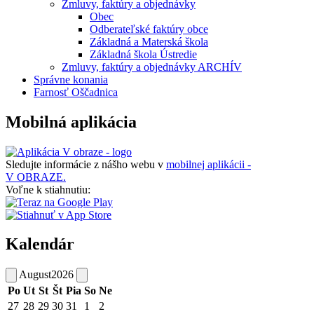
Zmluvy, faktúry a objednávky
Obec
Odberateľské faktúry obce
Základná a Materská škola
Základná škola Ústredie
Zmluvy, faktúry a objednávky ARCHÍV
Správne konania
Farnosť Oščadnica
Mobilná aplikácia
Sledujte informácie z nášho webu v
mobilnej aplikácii -
V OBRAZE.
Voľne k stiahnutiu:
Kalendár
August
2026
Po
Ut
St
Št
Pia
So
Ne
27
28
29
30
31
1
2