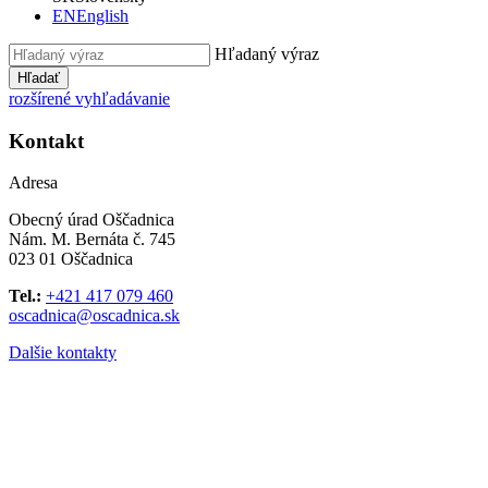
EN
English
Hľadaný výraz
Hľadať
rozšírené vyhľadávanie
Kontakt
Adresa
Obecný úrad Oščadnica
Nám. M. Bernáta č. 745
023 01 Oščadnica
Tel.:
+421 417 079 460
oscadnica@oscadnica.sk
Dalšie kontakty