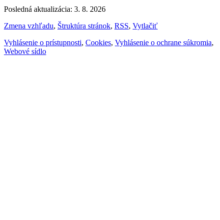
Posledná aktualizácia: 3. 8. 2026
Zmena vzhľadu
,
Štruktúra stránok
,
RSS
,
Vytlačiť
Vyhlásenie o prístupnosti
,
Cookies
,
Vyhlásenie o ochrane súkromia
,
Webové sídlo