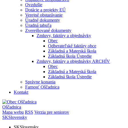
Ovzdušie
Dotácie a projekty EÚ
Verejné obstarávanie
Úradné dokumenty
Úradná tabuľa
Zverejňované dokumenty
Zmluvy, faktúry a objednávky
Obec
Odberateľské faktúry obce
Základná a Materská škola
Základná škola Ústredie
Zmluvy, faktúry a objednávky ARCHÍV
Obec
Základná a Materská škola
Základná škola Ústredie
Správne konania
Farnosť Oščadnica
Kontakt
Oščadnica
Mapa webu
RSS
Verzia pre seniorov
SK
Slovensky
SK
Slovensky