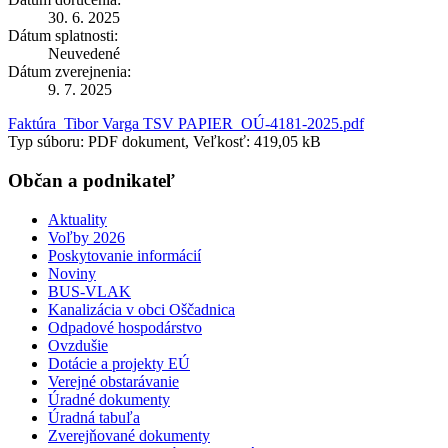
30. 6. 2025
Dátum splatnosti:
Neuvedené
Dátum zverejnenia:
9. 7. 2025
Faktúra_Tibor Varga TSV PAPIER_OÚ-4181-2025.pdf
Typ súboru: PDF dokument, Veľkosť: 419,05 kB
Občan a podnikateľ
Aktuality
Voľby 2026
Poskytovanie informácií
Noviny
BUS-VLAK
Kanalizácia v obci Oščadnica
Odpadové hospodárstvo
Ovzdušie
Dotácie a projekty EÚ
Verejné obstarávanie
Úradné dokumenty
Úradná tabuľa
Zverejňované dokumenty