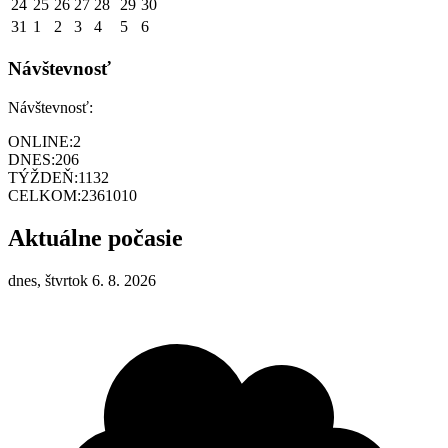
24
25
26
27
28
29
30
31
1
2
3
4
5
6
Návštevnosť
Návštevnosť:
ONLINE:
2
DNES:
206
TÝŽDEŇ:
1132
CELKOM:
2361010
Aktuálne počasie
dnes, štvrtok 6. 8. 2026