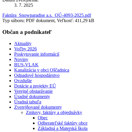
3. 7. 2025
Faktúra_Snowparadise a.s._OÚ-4093-2025.pdf
Typ súboru: PDF dokument, Veľkosť: 411,29 kB
Občan a podnikateľ
Aktuality
Voľby 2026
Poskytovanie informácií
Noviny
BUS-VLAK
Kanalizácia v obci Oščadnica
Odpadové hospodárstvo
Ovzdušie
Dotácie a projekty EÚ
Verejné obstarávanie
Úradné dokumenty
Úradná tabuľa
Zverejňované dokumenty
Zmluvy, faktúry a objednávky
Obec
Odberateľské faktúry obce
Základná a Materská škola