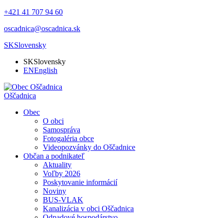
+421 41 707 94 60
oscadnica@oscadnica.sk
SK
Slovensky
SK
Slovensky
EN
English
Oščadnica
Obec
O obci
Samospráva
Fotogaléria obce
Videopozvánky do Oščadnice
Občan a podnikateľ
Aktuality
Voľby 2026
Poskytovanie informácií
Noviny
BUS-VLAK
Kanalizácia v obci Oščadnica
Odpadové hospodárstvo