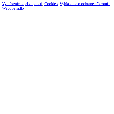
Vyhlásenie o prístupnosti
,
Cookies
,
Vyhlásenie o ochrane súkromia
,
Webové sídlo