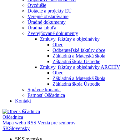
Ovzdušie
Dotácie a projekty EÚ
Verejné obstarávanie
Úradné dokumenty
Úradná tabuľa
Zverejňované dokumenty
Zmluvy, faktúry a objednávky
Obec
Odberateľské faktúry obce
Základná a Materská škola
Základná škola Ústredie
Zmluvy, faktúry a objednávky ARCHÍV
Obec
Základná a Materská škola
Základná škola Ústredie
Správne konania
Farnosť Oščadnica
Kontakt
Oščadnica
Mapa webu
RSS
Verzia pre seniorov
SK
Slovensky
SK
Slovensky