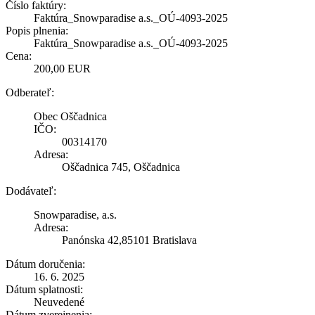
Číslo faktúry:
Faktúra_Snowparadise a.s._OÚ-4093-2025
Popis plnenia:
Faktúra_Snowparadise a.s._OÚ-4093-2025
Cena:
200,00 EUR
Odberateľ:
Obec Oščadnica
IČO:
00314170
Adresa:
Oščadnica 745, Oščadnica
Dodávateľ:
Snowparadise, a.s.
Adresa:
Panónska 42,85101 Bratislava
Dátum doručenia:
16. 6. 2025
Dátum splatnosti:
Neuvedené
Dátum zverejnenia: