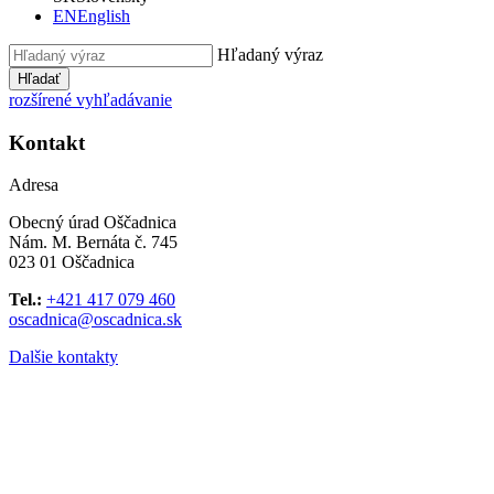
EN
English
Hľadaný výraz
Hľadať
rozšírené vyhľadávanie
Kontakt
Adresa
Obecný úrad Oščadnica
Nám. M. Bernáta č. 745
023 01 Oščadnica
Tel.:
+421 417 079 460
oscadnica@oscadnica.sk
Dalšie kontakty