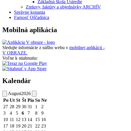
Základná škola Ústredie
Zmluvy, faktúry a objednávky ARCHÍV
Správne konania
Farnosť Oščadnica
Mobilná aplikácia
Sledujte informácie z nášho webu v
mobilnej aplikácii -
V OBRAZE.
Voľne k stiahnutiu:
Kalendár
August
2026
Po
Ut
St
Št
Pia
So
Ne
27
28
29
30
31
1
2
3
4
5
6
7
8
9
10
11
12
13
14
15
16
17
18
19
20
21
22
23