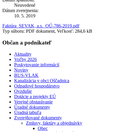
Neuvedené
Dátum zverejnenia:
10. 5. 2019
Faktúra_SEVAK, a.s._OÚ-786-2019.pdf
Typ súboru: PDF dokument, Veľkosť: 284,6 kB
Občan a podnikateľ
Aktuality
Voľby 2026
Poskytovanie informácií
Noviny
BUS-VLAK
Kanalizácia v obci Oščadnica
Odpadové hospodárstvo
Ovzdušie
Dotácie a projekty EÚ
Verejné obstarávanie
Úradné dokumenty
Úradná tabuľa
Zverejňované dokumenty
Zmluvy, faktúry a objednávky
Obec