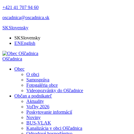
+421 41 707 94 60
oscadnica@oscadnica.sk
SK
Slovensky
SK
Slovensky
EN
English
Oščadnica
Obec
O obci
Samospráva
Fotogaléria obce
Videopozvánky do Oščadnice
Občan a podnikateľ
Aktuality
Voľby 2026
Poskytovanie informácií
Noviny
BUS-VLAK
Kanalizácia v obci Oščadnica
Odpadové hospodárstvo