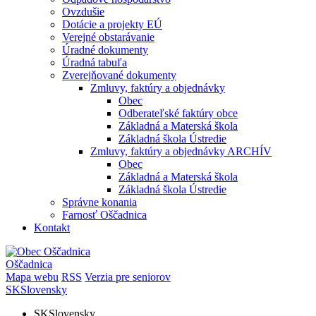
Ovzdušie
Dotácie a projekty EÚ
Verejné obstarávanie
Úradné dokumenty
Úradná tabuľa
Zverejňované dokumenty
Zmluvy, faktúry a objednávky
Obec
Odberateľské faktúry obce
Základná a Materská škola
Základná škola Ústredie
Zmluvy, faktúry a objednávky ARCHÍV
Obec
Základná a Materská škola
Základná škola Ústredie
Správne konania
Farnosť Oščadnica
Kontakt
Oščadnica
Mapa webu
RSS
Verzia pre seniorov
SK
Slovensky
SK
Slovensky