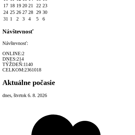
17
18
19
20
21
22
23
24
25
26
27
28
29
30
31
1
2
3
4
5
6
Návštevnosť
Návštevnosť:
ONLINE:
2
DNES:
214
TÝŽDEŇ:
1140
CELKOM:
2361018
Aktuálne počasie
dnes, štvrtok 6. 8. 2026