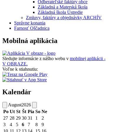
Odberateľské faktúry obce
Základná a Materská škola
Základná škola Ústredie
Zmluvy, faktúry a objednávky ARCHÍV
Správne konania
Farnosť Oščadnica
Mobilná aplikácia
Sledujte informácie z nášho webu v
mobilnej aplikácii -
V OBRAZE.
Voľne k stiahnutiu:
Kalendár
August
2026
Po
Ut
St
Št
Pia
So
Ne
27
28
29
30
31
1
2
3
4
5
6
7
8
9
10
11
12
13
14
15
16