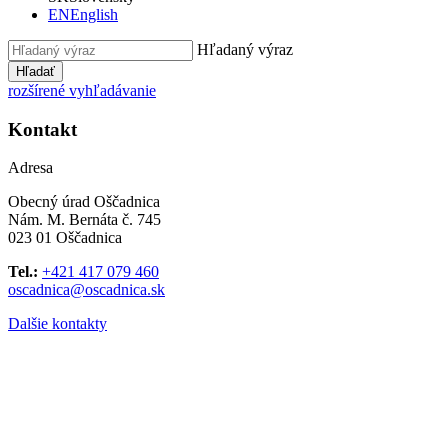
EN
English
Hľadaný výraz
Hľadať
rozšírené vyhľadávanie
Kontakt
Adresa
Obecný úrad Oščadnica
Nám. M. Bernáta č. 745
023 01 Oščadnica
Tel.:
+421 417 079 460
oscadnica@oscadnica.sk
Dalšie kontakty