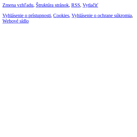
Zmena vzhľadu
,
Štruktúra stránok
,
RSS
,
Vytlačiť
Vyhlásenie o prístupnosti
,
Cookies
,
Vyhlásenie o ochrane súkromia
,
Webové sídlo