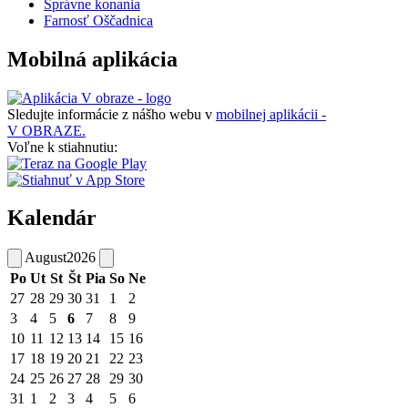
Správne konania
Farnosť Oščadnica
Mobilná aplikácia
Sledujte informácie z nášho webu v
mobilnej aplikácii -
V OBRAZE.
Voľne k stiahnutiu:
Kalendár
August
2026
Po
Ut
St
Št
Pia
So
Ne
27
28
29
30
31
1
2
3
4
5
6
7
8
9
10
11
12
13
14
15
16
17
18
19
20
21
22
23
24
25
26
27
28
29
30
31
1
2
3
4
5
6