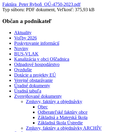
Faktúra_Peter Ryboň_OÚ-4750-2023.pdf
Typ súboru: PDF dokument, Veľkosť: 375,93 kB
Občan a podnikateľ
Aktuality
Voľby 2026
Poskytovanie informácií
Noviny
BUS-VLAK
Kanalizácia v obci Oščadnica
Odpadové hospodárstvo
Ovzdušie
Dotácie a projekty EÚ
Verejné obstarávanie
Úradné dokumenty
Úradná tabuľa
Zverejňované dokumenty
Zmluvy, faktúry a objednávky
Obec
Odberateľské faktúry obce
Základná a Materská škola
Základná škola Ústredie
Zmluvy, faktúry a objednávky ARCHÍV