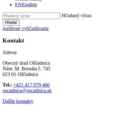
EN
English
Hľadaný výraz
Hľadať
rozšírené vyhľadávanie
Kontakt
Adresa
Obecný úrad Oščadnica
Nám. M. Bernáta č. 745
023 01 Oščadnica
Tel.:
+421 417 079 460
oscadnica@oscadnica.sk
Dalšie kontakty