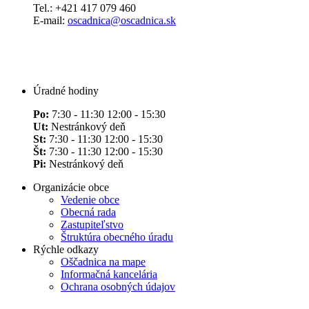
Tel.: +421 417 079 460
E-mail:
oscadnica@oscadnica.sk
Úradné hodiny
Po:
7:30 - 11:30 12:00 - 15:30
Ut:
Nestránkový deň
St:
7:30 - 11:30 12:00 - 15:30
Št:
7:30 - 11:30 12:00 - 15:30
Pi:
Nestránkový deň
Organizácie obce
Vedenie obce
Obecná rada
Zastupiteľstvo
Štruktúra obecného úradu
Rýchle odkazy
Oščadnica na mape
Informačná kancelária
Ochrana osobných údajov