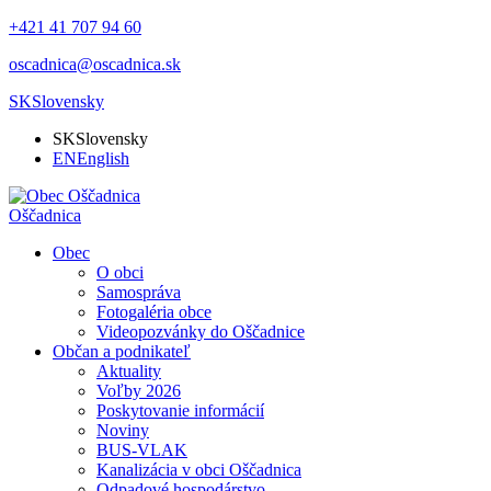
+421 41 707 94 60
oscadnica@oscadnica.sk
SK
Slovensky
SK
Slovensky
EN
English
Oščadnica
Obec
O obci
Samospráva
Fotogaléria obce
Videopozvánky do Oščadnice
Občan a podnikateľ
Aktuality
Voľby 2026
Poskytovanie informácií
Noviny
BUS-VLAK
Kanalizácia v obci Oščadnica
Odpadové hospodárstvo