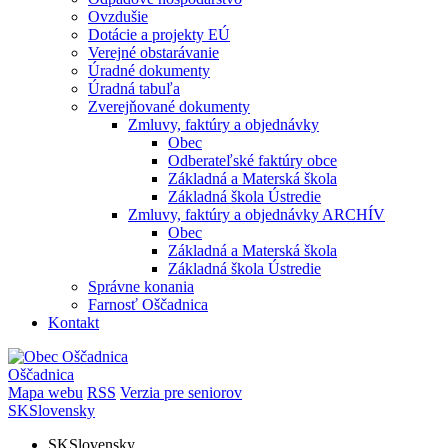
Ovzdušie
Dotácie a projekty EÚ
Verejné obstarávanie
Úradné dokumenty
Úradná tabuľa
Zverejňované dokumenty
Zmluvy, faktúry a objednávky
Obec
Odberateľské faktúry obce
Základná a Materská škola
Základná škola Ústredie
Zmluvy, faktúry a objednávky ARCHÍV
Obec
Základná a Materská škola
Základná škola Ústredie
Správne konania
Farnosť Oščadnica
Kontakt
Oščadnica
Mapa webu
RSS
Verzia pre seniorov
SK
Slovensky
SK
Slovensky