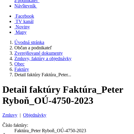
a podnikateľ
Návštevník
Facebook
TV kanál
Noviny
Mapy
Úvodná stránka
Občan a podnikateľ
Zverejňované dokumenty
Zmluvy, faktúry a objednávky
Obec
Faktúry
Detail faktúry Faktúra_Peter...
Detail faktúry Faktúra_Peter
Ryboň_OÚ-4750-2023
Zmluvy
|
Objednávky
Číslo faktúry:
Faktúra_Peter Ryboň_OÚ-4750-2023