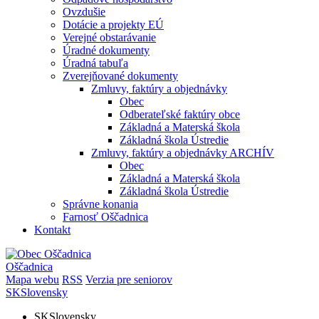
Ovzdušie
Dotácie a projekty EÚ
Verejné obstarávanie
Úradné dokumenty
Úradná tabuľa
Zverejňované dokumenty
Zmluvy, faktúry a objednávky
Obec
Odberateľské faktúry obce
Základná a Materská škola
Základná škola Ústredie
Zmluvy, faktúry a objednávky ARCHÍV
Obec
Základná a Materská škola
Základná škola Ústredie
Správne konania
Farnosť Oščadnica
Kontakt
Oščadnica
Mapa webu
RSS
Verzia pre seniorov
SK
Slovensky
SK
Slovensky