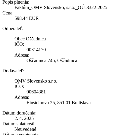
Popis plnenia:
Faktúra_OMV Slovensko, s.r.o._OÚ-3322-2025
Cena:
598,44 EUR
Odberateľ:
Obec Oščadnica
IČO:
00314170
Adresa:
Oščadnica 745, Oščadnica
Dodávateľ:
OMV Slovensko s.r.o.
IČO:
00604381
Adresa:
Einsteinova 25, 851 01 Bratislava
Dátum doručenia:
2. 4. 2025
Dátum splatnosti:
Neuvedené
Dátum zverejnenia: