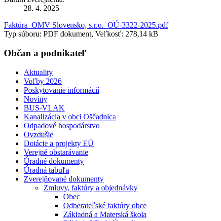
28. 4. 2025
Faktúra_OMV Slovensko, s.r.o._OÚ-3322-2025.pdf
Typ súboru: PDF dokument, Veľkosť: 278,14 kB
Občan a podnikateľ
Aktuality
Voľby 2026
Poskytovanie informácií
Noviny
BUS-VLAK
Kanalizácia v obci Oščadnica
Odpadové hospodárstvo
Ovzdušie
Dotácie a projekty EÚ
Verejné obstarávanie
Úradné dokumenty
Úradná tabuľa
Zverejňované dokumenty
Zmluvy, faktúry a objednávky
Obec
Odberateľské faktúry obce
Základná a Materská škola