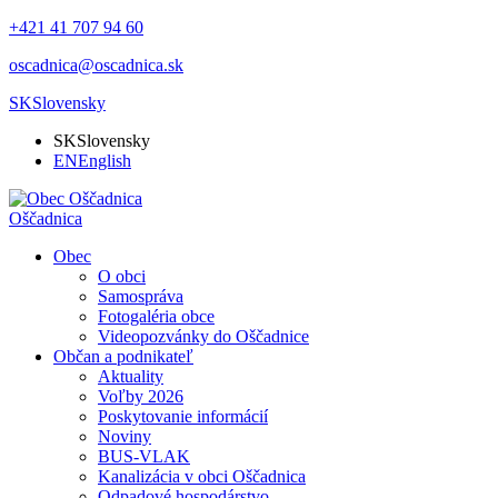
+421 41 707 94 60
oscadnica@oscadnica.sk
SK
Slovensky
SK
Slovensky
EN
English
Oščadnica
Obec
O obci
Samospráva
Fotogaléria obce
Videopozvánky do Oščadnice
Občan a podnikateľ
Aktuality
Voľby 2026
Poskytovanie informácií
Noviny
BUS-VLAK
Kanalizácia v obci Oščadnica
Odpadové hospodárstvo