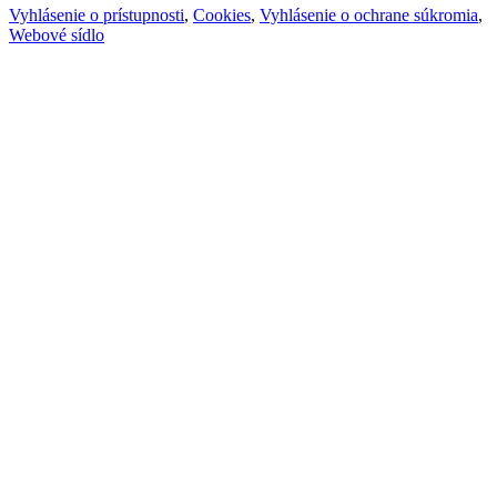
Vyhlásenie o prístupnosti
,
Cookies
,
Vyhlásenie o ochrane súkromia
,
Webové sídlo