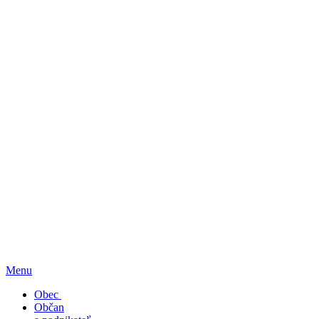
Menu
Obec
Občan