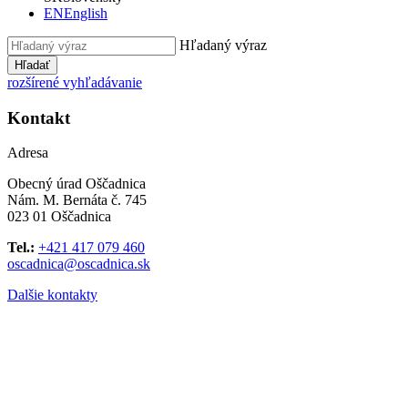
EN
English
Hľadaný výraz
Hľadať
rozšírené vyhľadávanie
Kontakt
Adresa
Obecný úrad Oščadnica
Nám. M. Bernáta č. 745
023 01 Oščadnica
Tel.:
+421 417 079 460
oscadnica@oscadnica.sk
Dalšie kontakty