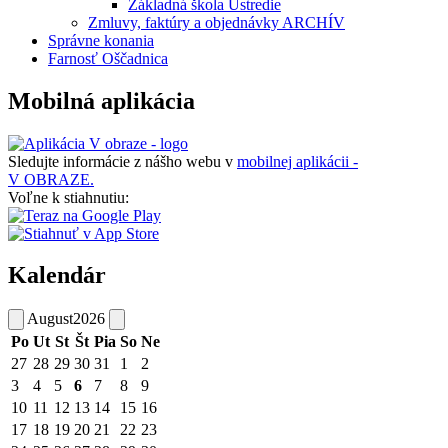
Základná škola Ústredie
Zmluvy, faktúry a objednávky ARCHÍV
Správne konania
Farnosť Oščadnica
Mobilná aplikácia
Sledujte informácie z nášho webu v
mobilnej aplikácii -
V OBRAZE.
Voľne k stiahnutiu:
Kalendár
August
2026
Po
Ut
St
Št
Pia
So
Ne
27
28
29
30
31
1
2
3
4
5
6
7
8
9
10
11
12
13
14
15
16
17
18
19
20
21
22
23