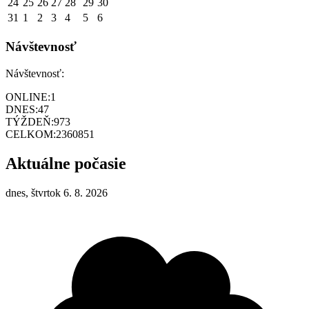
24
25
26
27
28
29
30
31
1
2
3
4
5
6
Návštevnosť
Návštevnosť:
ONLINE:
1
DNES:
47
TÝŽDEŇ:
973
CELKOM:
2360851
Aktuálne počasie
dnes, štvrtok 6. 8. 2026