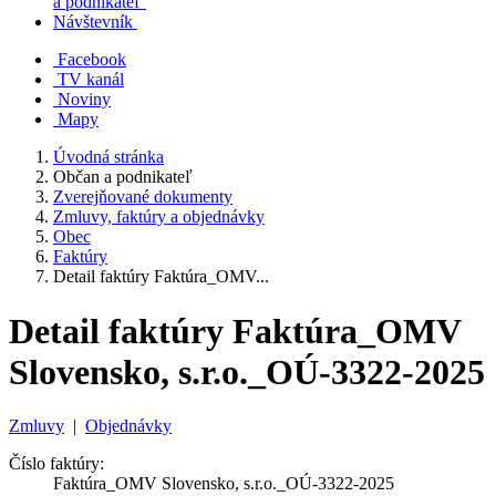
a podnikateľ
Návštevník
Facebook
TV kanál
Noviny
Mapy
Úvodná stránka
Občan a podnikateľ
Zverejňované dokumenty
Zmluvy, faktúry a objednávky
Obec
Faktúry
Detail faktúry Faktúra_OMV...
Detail faktúry Faktúra_OMV
Slovensko, s.r.o._OÚ-3322-2025
Zmluvy
|
Objednávky
Číslo faktúry:
Faktúra_OMV Slovensko, s.r.o._OÚ-3322-2025