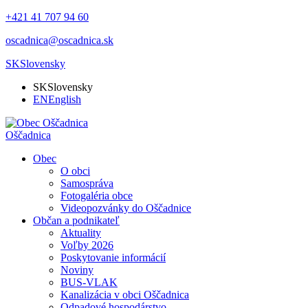
+421 41 707 94 60
oscadnica@oscadnica.sk
SK
Slovensky
SK
Slovensky
EN
English
Oščadnica
Obec
O obci
Samospráva
Fotogaléria obce
Videopozvánky do Oščadnice
Občan a podnikateľ
Aktuality
Voľby 2026
Poskytovanie informácií
Noviny
BUS-VLAK
Kanalizácia v obci Oščadnica
Odpadové hospodárstvo