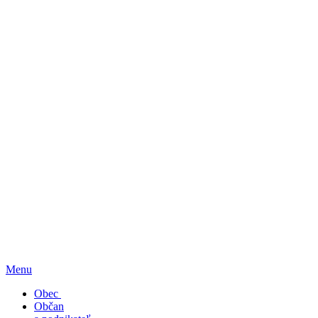
Menu
Obec
Občan