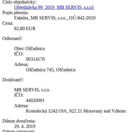
Číslo objednávky:
Objednávka 99_2019_MB SERVIS, s.r.o1
Popis plnenia:
Faktúra_MB SERVIS, s.r.o._OÚ-842-2019
Cena:
82,80 EUR
Odberateľ:
Obec Oščadnica
IČO:
00314170
Adresa:
Oščadnica 745, Oščadnica
Dodávateľ:
MB SERVIS, s.r.o.
IČO:
44020091
Adresa:
Kostolecká 1242/19A, 922 21 Moravany nad Váhom
Dátum doručenia:
29. 4. 2019
Dátum splatnosti: