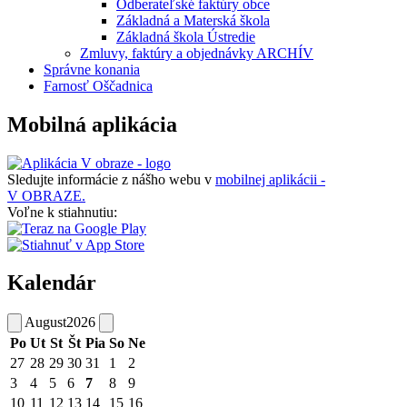
Odberateľské faktúry obce
Základná a Materská škola
Základná škola Ústredie
Zmluvy, faktúry a objednávky ARCHÍV
Správne konania
Farnosť Oščadnica
Mobilná aplikácia
Sledujte informácie z nášho webu v
mobilnej aplikácii -
V OBRAZE.
Voľne k stiahnutiu:
Kalendár
August
2026
Po
Ut
St
Št
Pia
So
Ne
27
28
29
30
31
1
2
3
4
5
6
7
8
9
10
11
12
13
14
15
16