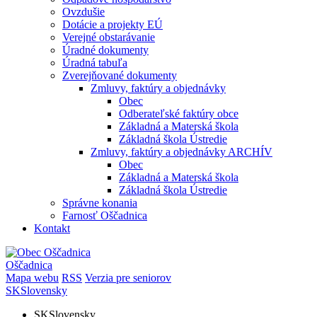
Ovzdušie
Dotácie a projekty EÚ
Verejné obstarávanie
Úradné dokumenty
Úradná tabuľa
Zverejňované dokumenty
Zmluvy, faktúry a objednávky
Obec
Odberateľské faktúry obce
Základná a Materská škola
Základná škola Ústredie
Zmluvy, faktúry a objednávky ARCHÍV
Obec
Základná a Materská škola
Základná škola Ústredie
Správne konania
Farnosť Oščadnica
Kontakt
Oščadnica
Mapa webu
RSS
Verzia pre seniorov
SK
Slovensky
SK
Slovensky