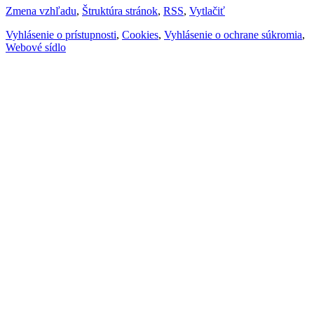
Zmena vzhľadu
,
Štruktúra stránok
,
RSS
,
Vytlačiť
Vyhlásenie o prístupnosti
,
Cookies
,
Vyhlásenie o ochrane súkromia
,
Webové sídlo