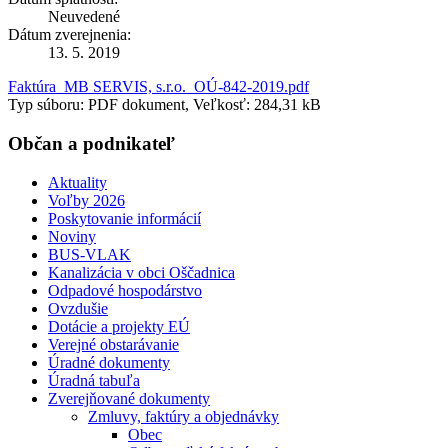
Neuvedené
Dátum zverejnenia:
13. 5. 2019
Faktúra_MB SERVIS, s.r.o._OÚ-842-2019.pdf
Typ súboru: PDF dokument, Veľkosť: 284,31 kB
Občan a podnikateľ
Aktuality
Voľby 2026
Poskytovanie informácií
Noviny
BUS-VLAK
Kanalizácia v obci Oščadnica
Odpadové hospodárstvo
Ovzdušie
Dotácie a projekty EÚ
Verejné obstarávanie
Úradné dokumenty
Úradná tabuľa
Zverejňované dokumenty
Zmluvy, faktúry a objednávky
Obec