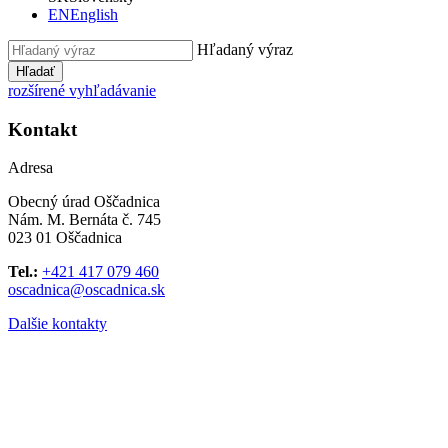
EN
English
Hľadaný výraz
Hľadať
rozšírené vyhľadávanie
Kontakt
Adresa
Obecný úrad Oščadnica
Nám. M. Bernáta č. 745
023 01 Oščadnica
Tel.:
+421 417 079 460
oscadnica@oscadnica.sk
Dalšie kontakty