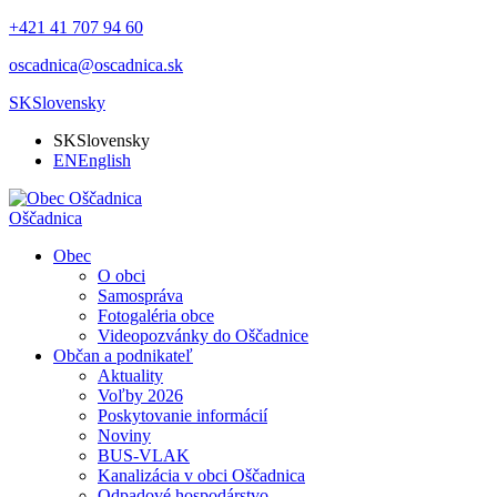
+421 41 707 94 60
oscadnica@oscadnica.sk
SK
Slovensky
SK
Slovensky
EN
English
Oščadnica
Obec
O obci
Samospráva
Fotogaléria obce
Videopozvánky do Oščadnice
Občan a podnikateľ
Aktuality
Voľby 2026
Poskytovanie informácií
Noviny
BUS-VLAK
Kanalizácia v obci Oščadnica
Odpadové hospodárstvo