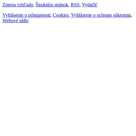
Zmena vzhľadu
,
Štruktúra stránok
,
RSS
,
Vytlačiť
Vyhlásenie o prístupnosti
,
Cookies
,
Vyhlásenie o ochrane súkromia
,
Webové sídlo