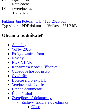
Neuvedené
Dátum zverejnenia:
9. 7. 2025
Faktúra_Ján Potočár_OÚ-4123-2025.pdf
Typ súboru: PDF dokument, Veľkosť: 331,2 kB
Občan a podnikateľ
Aktuality
Voľby 2026
Poskytovanie informácií
Noviny
BUS-VLAK
Kanalizácia v obci Oščadnica
Odpadové hospodárstvo
Ovzdušie
Dotácie a projekty EÚ
Verejné obstarávanie
Úradné dokumenty
Úradná tabuľa
Zverejňované dokumenty
Zmluvy, faktúry a objednávky
Obec