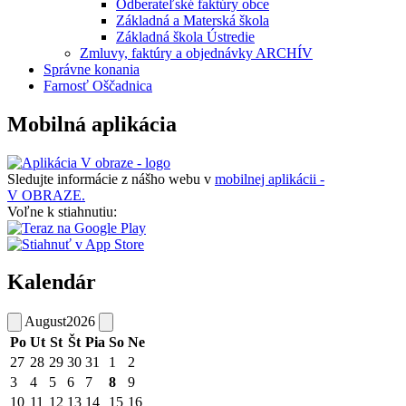
Odberateľské faktúry obce
Základná a Materská škola
Základná škola Ústredie
Zmluvy, faktúry a objednávky ARCHÍV
Správne konania
Farnosť Oščadnica
Mobilná aplikácia
Sledujte informácie z nášho webu v
mobilnej aplikácii -
V OBRAZE.
Voľne k stiahnutiu:
Kalendár
August
2026
Po
Ut
St
Št
Pia
So
Ne
27
28
29
30
31
1
2
3
4
5
6
7
8
9
10
11
12
13
14
15
16