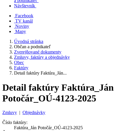
a podnikateľ
Návštevník
Facebook
TV kanál
Noviny
Mapy
Úvodná stránka
Občan a podnikateľ
Zverejňované dokumenty
Zmluvy, faktúry a objednávky
Obec
Faktúry
Detail faktúry Faktúra_Ján...
Detail faktúry Faktúra_Ján
Potočár_OÚ-4123-2025
Zmluvy
|
Objednávky
Číslo faktúry:
Faktúra_Ján Potočár_OÚ-4123-2025