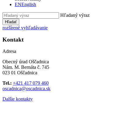
EN
English
Hľadaný výraz
Hľadať
rozšírené vyhľadávanie
Kontakt
Adresa
Obecný úrad Oščadnica
Nám. M. Bernáta č. 745
023 01 Oščadnica
Tel.:
+421 417 079 460
oscadnica@oscadnica.sk
Dalšie kontakty