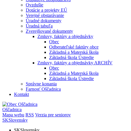
Ovzdušie
Dotácie a projekty EÚ
Verejné obstarávanie
Úradné dokumenty
Úradná tabuľa
Zverejňované dokumenty
Zmluvy, faktúry a objednávky
Obec
Odberateľské faktúry obce
Základná a Materská škola
Základná škola Ústredie
Zmluvy, faktúry a objednávky ARCHÍV
Obec
Základná a Materská škola
Základná škola Ústredie
Správne konania
Farnosť Oščadnica
Kontakt
Oščadnica
Mapa webu
RSS
Verzia pre seniorov
SK
Slovensky
SK
Slovensky