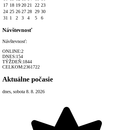
17
18
19
20
21
22
23
24
25
26
27
28
29
30
31
1
2
3
4
5
6
Návštevnosť
Návštevnosť:
ONLINE:
2
DNES:
154
TÝŽDEŇ:
1844
CELKOM:
2361722
Aktuálne počasie
dnes, sobota 8. 8. 2026