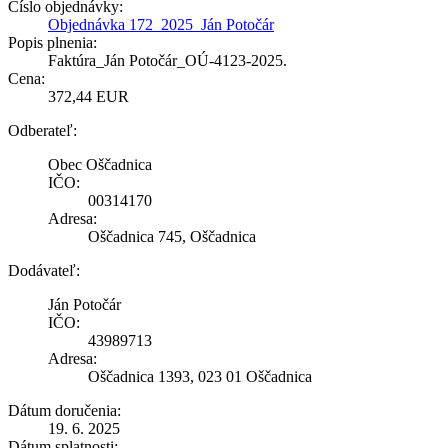
Číslo objednávky:
Objednávka 172_2025_Ján Potočár
Popis plnenia:
Faktúra_Ján Potočár_OÚ-4123-2025.
Cena:
372,44 EUR
Odberateľ:
Obec Oščadnica
IČO:
00314170
Adresa:
Oščadnica 745, Oščadnica
Dodávateľ:
Ján Potočár
IČO:
43989713
Adresa:
Oščadnica 1393, 023 01 Oščadnica
Dátum doručenia:
19. 6. 2025
Dátum splatnosti: