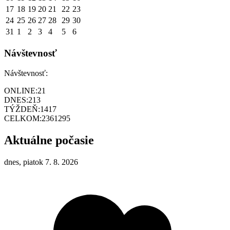
17
18
19
20
21
22
23
24
25
26
27
28
29
30
31
1
2
3
4
5
6
Návštevnosť
Návštevnosť:
ONLINE:
21
DNES:
213
TÝŽDEŇ:
1417
CELKOM:
2361295
Aktuálne počasie
dnes, piatok 7. 8. 2026