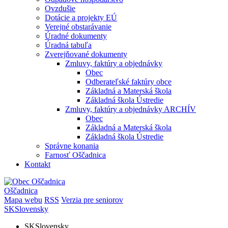
Ovzdušie
Dotácie a projekty EÚ
Verejné obstarávanie
Úradné dokumenty
Úradná tabuľa
Zverejňované dokumenty
Zmluvy, faktúry a objednávky
Obec
Odberateľské faktúry obce
Základná a Materská škola
Základná škola Ústredie
Zmluvy, faktúry a objednávky ARCHÍV
Obec
Základná a Materská škola
Základná škola Ústredie
Správne konania
Farnosť Oščadnica
Kontakt
Oščadnica
Mapa webu
RSS
Verzia pre seniorov
SK
Slovensky
SK
Slovensky