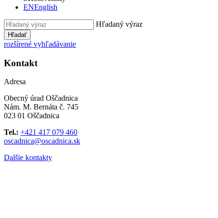
EN
English
Hľadaný výraz
Hľadať
rozšírené vyhľadávanie
Kontakt
Adresa
Obecný úrad Oščadnica
Nám. M. Bernáta č. 745
023 01 Oščadnica
Tel.:
+421 417 079 460
oscadnica@oscadnica.sk
Dalšie kontakty