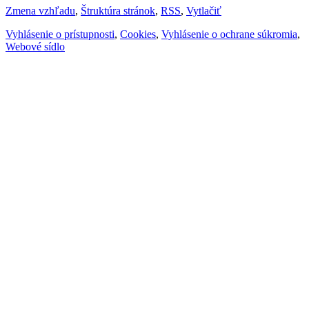
Zmena vzhľadu
,
Štruktúra stránok
,
RSS
,
Vytlačiť
Vyhlásenie o prístupnosti
,
Cookies
,
Vyhlásenie o ochrane súkromia
,
Webové sídlo