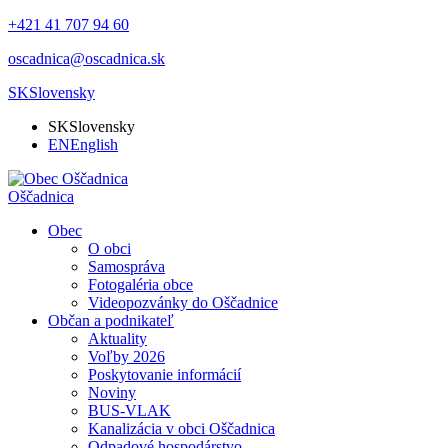
+421 41 707 94 60
oscadnica@oscadnica.sk
SK
Slovensky
SK
Slovensky
EN
English
Oščadnica
Obec
O obci
Samospráva
Fotogaléria obce
Videopozvánky do Oščadnice
Občan a podnikateľ
Aktuality
Voľby 2026
Poskytovanie informácií
Noviny
BUS-VLAK
Kanalizácia v obci Oščadnica
Odpadové hospodárstvo