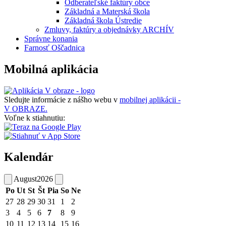
Odberateľské faktúry obce
Základná a Materská škola
Základná škola Ústredie
Zmluvy, faktúry a objednávky ARCHÍV
Správne konania
Farnosť Oščadnica
Mobilná aplikácia
Sledujte informácie z nášho webu v
mobilnej aplikácii -
V OBRAZE.
Voľne k stiahnutiu:
Kalendár
August
2026
Po
Ut
St
Št
Pia
So
Ne
27
28
29
30
31
1
2
3
4
5
6
7
8
9
10
11
12
13
14
15
16