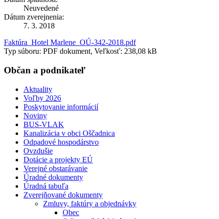
Neuvedené
Dátum zverejnenia:
7. 3. 2018
Faktúra_Hotel Marlene_OÚ-342-2018.pdf
Typ súboru: PDF dokument, Veľkosť: 238,08 kB
Občan a podnikateľ
Aktuality
Voľby 2026
Poskytovanie informácií
Noviny
BUS-VLAK
Kanalizácia v obci Oščadnica
Odpadové hospodárstvo
Ovzdušie
Dotácie a projekty EÚ
Verejné obstarávanie
Úradné dokumenty
Úradná tabuľa
Zverejňované dokumenty
Zmluvy, faktúry a objednávky
Obec