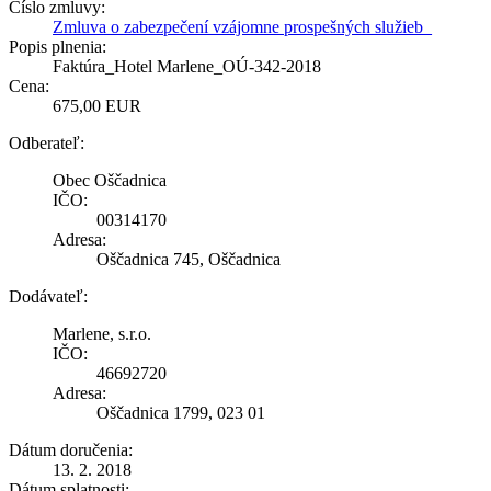
Číslo zmluvy:
Zmluva o zabezpečení vzájomne prospešných služieb_
Popis plnenia:
Faktúra_Hotel Marlene_OÚ-342-2018
Cena:
675,00 EUR
Odberateľ:
Obec Oščadnica
IČO:
00314170
Adresa:
Oščadnica 745, Oščadnica
Dodávateľ:
Marlene, s.r.o.
IČO:
46692720
Adresa:
Oščadnica 1799, 023 01
Dátum doručenia:
13. 2. 2018
Dátum splatnosti: