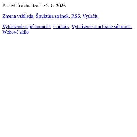
Posledná aktualizácia: 3. 8. 2026
Zmena vzhľadu
,
Štruktúra stránok
,
RSS
,
Vytlačiť
Vyhlásenie o prístupnosti
,
Cookies
,
Vyhlásenie o ochrane súkromia
,
Webové sídlo