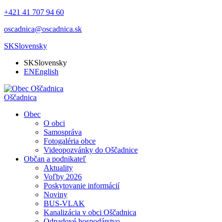
+421 41 707 94 60
oscadnica@oscadnica.sk
SK
Slovensky
SK
Slovensky
EN
English
Oščadnica
Obec
O obci
Samospráva
Fotogaléria obce
Videopozvánky do Oščadnice
Občan a podnikateľ
Aktuality
Voľby 2026
Poskytovanie informácií
Noviny
BUS-VLAK
Kanalizácia v obci Oščadnica
Odpadové hospodárstvo