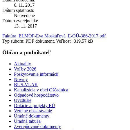
6. 11. 2017
Dátum splatnosti:
Neuvedené
Dátum zverejnenia:
13. 11. 2017
Faktúra_ELMOP-Eva Moskáľová_E-OÚ-386-2017.pdf
Typ súboru: PDF dokument, Veľkosť: 319,57 kB
Občan a podnikateľ
Aktuality
Voľby 2026
Poskytovanie informácií
Noviny
BUS-VLAK
Kanalizácia v obci Oščadnica
Odpadové hospodárstvo
Ovzdušie
Dotácie a projekty EÚ
Verejné obstarávanie
Úradné dokumenty
Úradná tabuľa
Zverejňované dokumenty