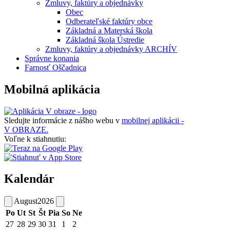
Zmluvy, faktúry a objednávky
Obec
Odberateľské faktúry obce
Základná a Materská škola
Základná škola Ústredie
Zmluvy, faktúry a objednávky ARCHÍV
Správne konania
Farnosť Oščadnica
Mobilná aplikácia
Sledujte informácie z nášho webu v
mobilnej aplikácii -
V OBRAZE.
Voľne k stiahnutiu:
Kalendár
August
2026
Po
Ut
St
Št
Pia
So
Ne
27
28
29
30
31
1
2