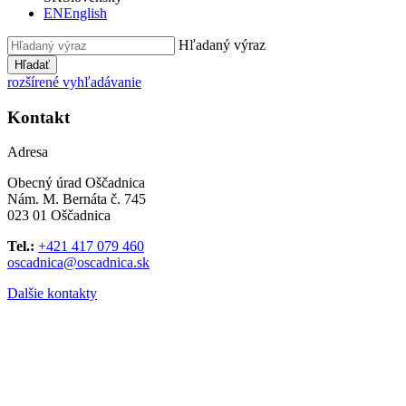
EN
English
Hľadaný výraz
Hľadať
rozšírené vyhľadávanie
Kontakt
Adresa
Obecný úrad Oščadnica
Nám. M. Bernáta č. 745
023 01 Oščadnica
Tel.:
+421 417 079 460
oscadnica@oscadnica.sk
Dalšie kontakty