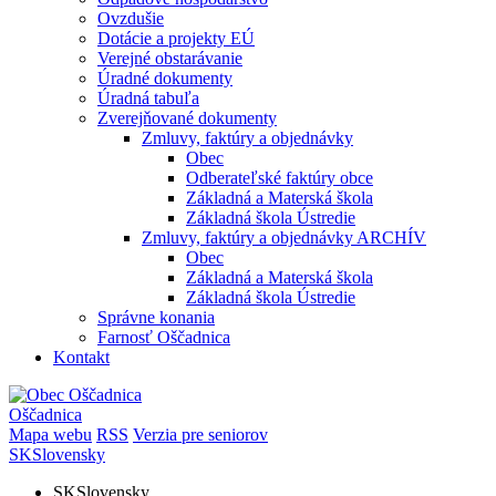
Ovzdušie
Dotácie a projekty EÚ
Verejné obstarávanie
Úradné dokumenty
Úradná tabuľa
Zverejňované dokumenty
Zmluvy, faktúry a objednávky
Obec
Odberateľské faktúry obce
Základná a Materská škola
Základná škola Ústredie
Zmluvy, faktúry a objednávky ARCHÍV
Obec
Základná a Materská škola
Základná škola Ústredie
Správne konania
Farnosť Oščadnica
Kontakt
Oščadnica
Mapa webu
RSS
Verzia pre seniorov
SK
Slovensky
SK
Slovensky