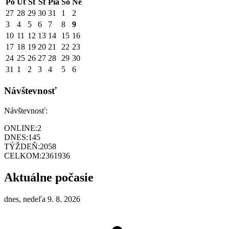
Po
Ut
St
Št
Pia
So
Ne
27
28
29
30
31
1
2
3
4
5
6
7
8
9
10
11
12
13
14
15
16
17
18
19
20
21
22
23
24
25
26
27
28
29
30
31
1
2
3
4
5
6
Návštevnosť
Návštevnosť:
ONLINE:
2
DNES:
145
TÝŽDEŇ:
2058
CELKOM:
2361936
Aktuálne počasie
dnes, nedeľa 9. 8. 2026