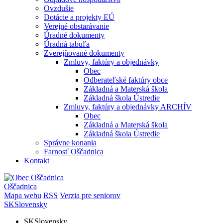
Ovzdušie
Dotácie a projekty EÚ
Verejné obstarávanie
Úradné dokumenty
Úradná tabuľa
Zverejňované dokumenty
Zmluvy, faktúry a objednávky
Obec
Odberateľské faktúry obce
Základná a Materská škola
Základná škola Ústredie
Zmluvy, faktúry a objednávky ARCHÍV
Obec
Základná a Materská škola
Základná škola Ústredie
Správne konania
Farnosť Oščadnica
Kontakt
Oščadnica
Mapa webu
RSS
Verzia pre seniorov
SK
Slovensky
SK
Slovensky