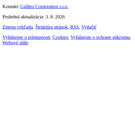
Kontakt:
Galileo Corporation s.r.o.
Posledná aktualizácia: 3. 8. 2026
Zmena vzhľadu
,
Štruktúra stránok
,
RSS
,
Vytlačiť
Vyhlásenie o prístupnosti
,
Cookies
,
Vyhlásenie o ochrane súkromia
,
Webové sídlo