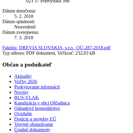
023 57 Podvysoká 398
Dátum doručenia:
5. 2. 2018
Dátum splatnosti:
Neuvedené
Dátum zverejnenia:
7. 3. 2018
Faktúra_DREVIA SLOVAKIA, s.r.o._OÚ-287-2018.pdf
Typ súboru: PDF dokument, Veľkosť: 232,03 kB
Občan a podnikateľ
Aktuality
Voľby 2026
Poskytovanie informácií
Noviny
BUS-VLAK
Kanalizácia v obci Oščadnica
Odpadové hospodárstvo
Ovzdušie
Dotácie a projekty EÚ
Verejné obstarávanie
Úradné dokumenty