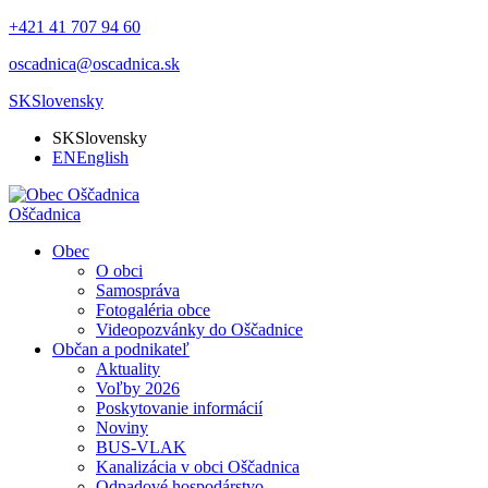
+421 41 707 94 60
oscadnica@oscadnica.sk
SK
Slovensky
SK
Slovensky
EN
English
Oščadnica
Obec
O obci
Samospráva
Fotogaléria obce
Videopozvánky do Oščadnice
Občan a podnikateľ
Aktuality
Voľby 2026
Poskytovanie informácií
Noviny
BUS-VLAK
Kanalizácia v obci Oščadnica
Odpadové hospodárstvo