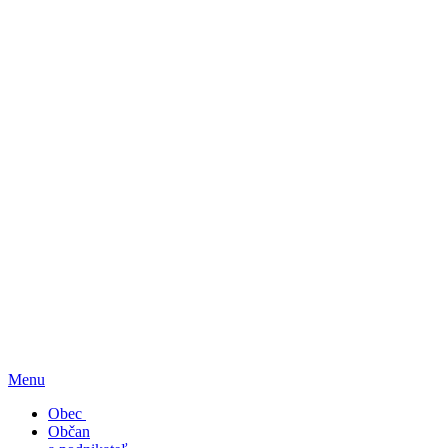
Menu
Obec
Občan