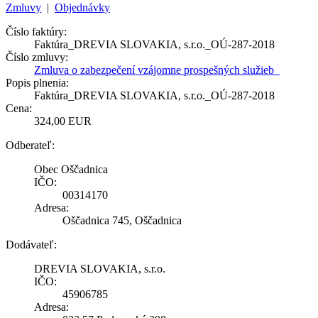
Zmluvy
|
Objednávky
Číslo faktúry:
Faktúra_DREVIA SLOVAKIA, s.r.o._OÚ-287-2018
Číslo zmluvy:
Zmluva o zabezpečení vzájomne prospešných služieb_
Popis plnenia:
Faktúra_DREVIA SLOVAKIA, s.r.o._OÚ-287-2018
Cena:
324,00 EUR
Odberateľ:
Obec Oščadnica
IČO:
00314170
Adresa:
Oščadnica 745, Oščadnica
Dodávateľ:
DREVIA SLOVAKIA, s.r.o.
IČO:
45906785
Adresa: