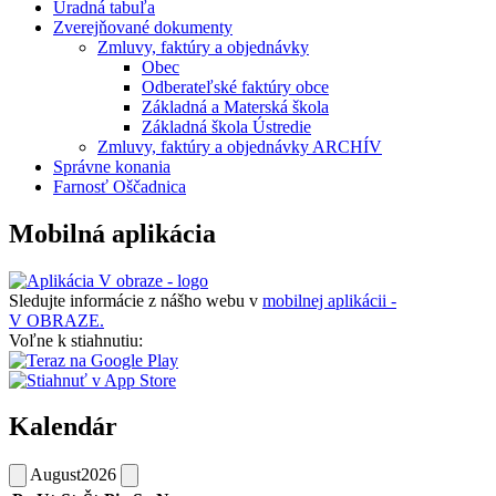
Úradná tabuľa
Zverejňované dokumenty
Zmluvy, faktúry a objednávky
Obec
Odberateľské faktúry obce
Základná a Materská škola
Základná škola Ústredie
Zmluvy, faktúry a objednávky ARCHÍV
Správne konania
Farnosť Oščadnica
Mobilná aplikácia
Sledujte informácie z nášho webu v
mobilnej aplikácii -
V OBRAZE.
Voľne k stiahnutiu:
Kalendár
August
2026