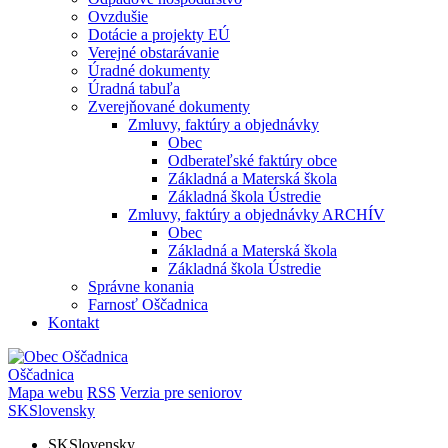
Ovzdušie
Dotácie a projekty EÚ
Verejné obstarávanie
Úradné dokumenty
Úradná tabuľa
Zverejňované dokumenty
Zmluvy, faktúry a objednávky
Obec
Odberateľské faktúry obce
Základná a Materská škola
Základná škola Ústredie
Zmluvy, faktúry a objednávky ARCHÍV
Obec
Základná a Materská škola
Základná škola Ústredie
Správne konania
Farnosť Oščadnica
Kontakt
Oščadnica
Mapa webu
RSS
Verzia pre seniorov
SK
Slovensky
SK
Slovensky