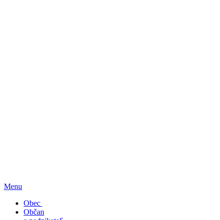
Menu
Obec
Občan