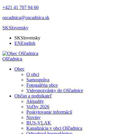
+421 41 707 94 60
oscadnica@oscadnica.sk
SK
Slovensky
SK
Slovensky
EN
English
Oščadnica
Obec
O obci
Samospráva
Fotogaléria obce
Videopozvánky do Oščadnice
Občan a podnikateľ
Aktuality
Voľby 2026
Poskytovanie informácií
Noviny
BUS-VLAK
Kanalizácia v obci Oščadnica
Odpadové hospodárstvo