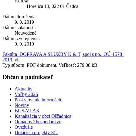
Adresa:
Horelica 13, 022 01 Čadca
Dátum doručenia:
9. 8. 2019
Dátum splatnosti:
Neuvedené
Dátum zverejnenia:
9. 9. 2019
Faktúra_DOPRAVA A SLUŽBY K & T, spol s r.o._OÚ-1578-
2019.pdf
Typ súboru: PDF dokument, Veľkosť: 279,08 kB
Občan a podnikateľ
Aktuality
Voľby 2026
Poskytovanie informácií
Noviny
BUS-VLAK
Kanalizácia v obci Oščadnica
Odpadové hospodárstvo
Ovzdušie
Dotácie a projekty EÚ