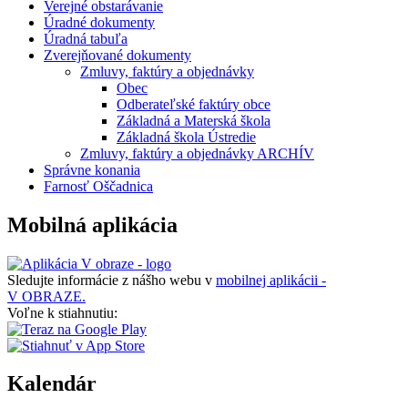
Verejné obstarávanie
Úradné dokumenty
Úradná tabuľa
Zverejňované dokumenty
Zmluvy, faktúry a objednávky
Obec
Odberateľské faktúry obce
Základná a Materská škola
Základná škola Ústredie
Zmluvy, faktúry a objednávky ARCHÍV
Správne konania
Farnosť Oščadnica
Mobilná aplikácia
Sledujte informácie z nášho webu v
mobilnej aplikácii -
V OBRAZE.
Voľne k stiahnutiu:
Kalendár