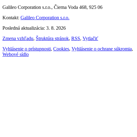
Galileo Corporation s.r.o., Čierna Voda 468, 925 06
Kontakt:
Galileo Corporation s.r.o.
Posledná aktualizácia: 3. 8. 2026
Zmena vzhľadu
,
Štruktúra stránok
,
RSS
,
Vytlačiť
Vyhlásenie o prístupnosti
,
Cookies
,
Vyhlásenie o ochrane súkromia
,
Webové sídlo