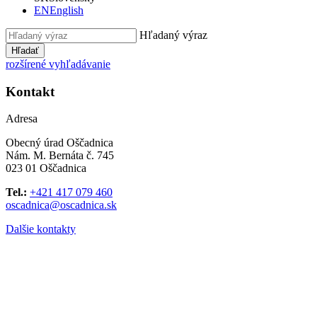
EN
English
Hľadaný výraz
Hľadať
rozšírené vyhľadávanie
Kontakt
Adresa
Obecný úrad Oščadnica
Nám. M. Bernáta č. 745
023 01 Oščadnica
Tel.:
+421 417 079 460
oscadnica@oscadnica.sk
Dalšie kontakty