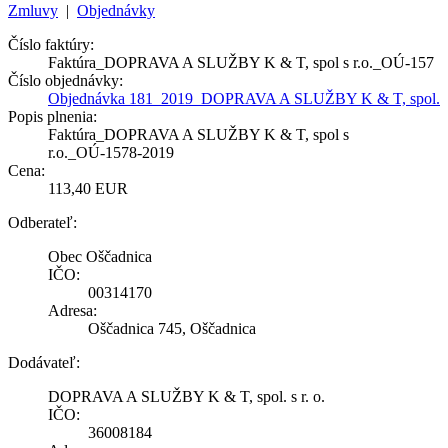
Zmluvy
|
Objednávky
Číslo faktúry:
Faktúra_DOPRAVA A SLUŽBY K & T, spol s r.o._OÚ-157
Číslo objednávky:
Objednávka 181_2019_DOPRAVA A SLUŽBY K & T, spol.
Popis plnenia:
Faktúra_DOPRAVA A SLUŽBY K & T, spol s
r.o._OÚ-1578-2019
Cena:
113,40 EUR
Odberateľ:
Obec Oščadnica
IČO:
00314170
Adresa:
Oščadnica 745, Oščadnica
Dodávateľ:
DOPRAVA A SLUŽBY K & T, spol. s r. o.
IČO:
36008184