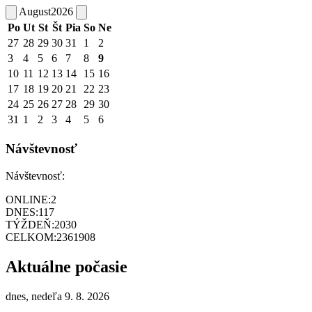
August
2026
Po
Ut
St
Št
Pia
So
Ne
27
28
29
30
31
1
2
3
4
5
6
7
8
9
10
11
12
13
14
15
16
17
18
19
20
21
22
23
24
25
26
27
28
29
30
31
1
2
3
4
5
6
Návštevnosť
Návštevnosť:
ONLINE:
2
DNES:
117
TÝŽDEŇ:
2030
CELKOM:
2361908
Aktuálne počasie
dnes, nedeľa 9. 8. 2026