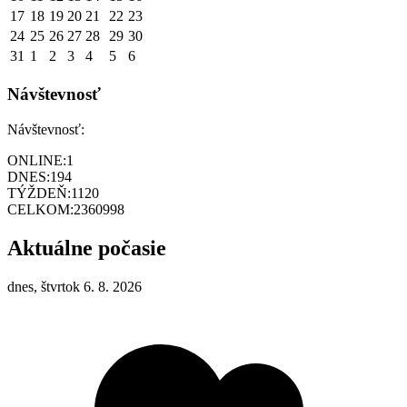
17
18
19
20
21
22
23
24
25
26
27
28
29
30
31
1
2
3
4
5
6
Návštevnosť
Návštevnosť:
ONLINE:
1
DNES:
194
TÝŽDEŇ:
1120
CELKOM:
2360998
Aktuálne počasie
dnes, štvrtok 6. 8. 2026