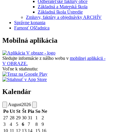
Odberateľské faktúry obce
Základná a Materská škola
Základná škola Ústredie
Zmluvy, faktúry a objednávky ARCHÍV
Správne konania
Farnosť Oščadnica
Mobilná aplikácia
Sledujte informácie z nášho webu v
mobilnej aplikácii -
V OBRAZE.
Voľne k stiahnutiu:
Kalendár
August
2026
Po
Ut
St
Št
Pia
So
Ne
27
28
29
30
31
1
2
3
4
5
6
7
8
9
10
11
12
13
14
15
16