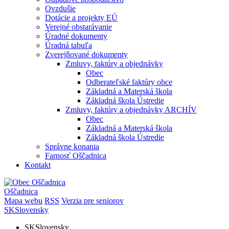
Ovzdušie
Dotácie a projekty EÚ
Verejné obstarávanie
Úradné dokumenty
Úradná tabuľa
Zverejňované dokumenty
Zmluvy, faktúry a objednávky
Obec
Odberateľské faktúry obce
Základná a Materská škola
Základná škola Ústredie
Zmluvy, faktúry a objednávky ARCHÍV
Obec
Základná a Materská škola
Základná škola Ústredie
Správne konania
Farnosť Oščadnica
Kontakt
Oščadnica
Mapa webu
RSS
Verzia pre seniorov
SK
Slovensky
SK
Slovensky