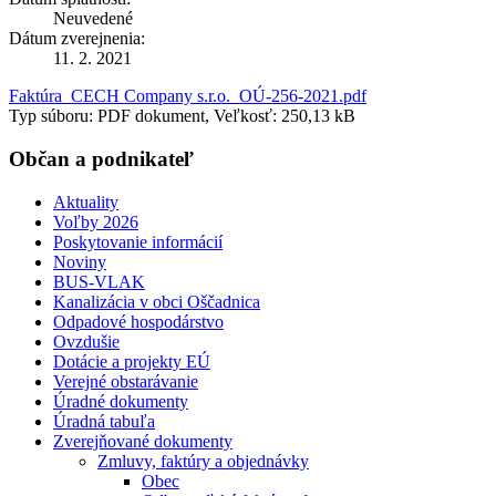
Neuvedené
Dátum zverejnenia:
11. 2. 2021
Faktúra_CECH Company s.r.o._OÚ-256-2021.pdf
Typ súboru: PDF dokument, Veľkosť: 250,13 kB
Občan a podnikateľ
Aktuality
Voľby 2026
Poskytovanie informácií
Noviny
BUS-VLAK
Kanalizácia v obci Oščadnica
Odpadové hospodárstvo
Ovzdušie
Dotácie a projekty EÚ
Verejné obstarávanie
Úradné dokumenty
Úradná tabuľa
Zverejňované dokumenty
Zmluvy, faktúry a objednávky
Obec