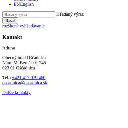
EN
English
Hľadaný výraz
Hľadať
rozšírené vyhľadávanie
Kontakt
Adresa
Obecný úrad Oščadnica
Nám. M. Bernáta č. 745
023 01 Oščadnica
Tel.:
+421 417 079 460
oscadnica@oscadnica.sk
Dalšie kontakty