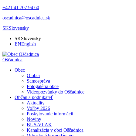
+421 41 707 94 60
oscadnica@oscadnica.sk
SK
Slovensky
SK
Slovensky
EN
English
Oščadnica
Obec
O obci
Samospráva
Fotogaléria obce
Videopozvánky do Oščadnice
Občan a podnikateľ
Aktuality
Voľby 2026
Poskytovanie informácií
Noviny
BUS-VLAK
Kanalizácia v obci Oščadnica
Odpadové hospodárstvo