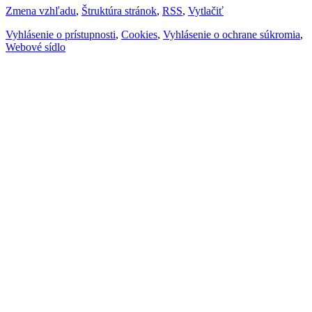
Zmena vzhľadu
,
Štruktúra stránok
,
RSS
,
Vytlačiť
Vyhlásenie o prístupnosti
,
Cookies
,
Vyhlásenie o ochrane súkromia
,
Webové sídlo