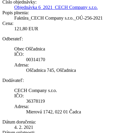
Číslo objednávky:
Objednávka 6_2021_CECH Company s.r.o.
Popis plnenia:
Faktúra_CECH Company s.r.o._OÚ-256-2021
Cena:
121,80 EUR
Odberateľ:
Obec Oščadnica
IČO:
00314170
Adresa:
Oščadnica 745, Oščadnica
Dodávateľ:
CECH Company s.r.o.
IČO:
36378119
Adresa:
Mierová 1742, 022 01 Čadca
Dátum doručenia:
4. 2. 2021
Dátum splatnosti: