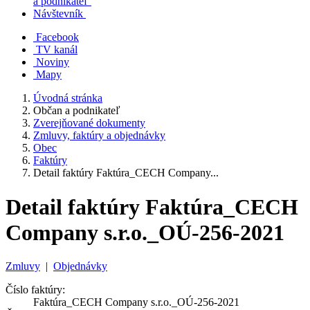
a podnikateľ
Návštevník
Facebook
TV kanál
Noviny
Mapy
Úvodná stránka
Občan a podnikateľ
Zverejňované dokumenty
Zmluvy, faktúry a objednávky
Obec
Faktúry
Detail faktúry Faktúra_CECH Company...
Detail faktúry Faktúra_CECH
Company s.r.o._OÚ-256-2021
Zmluvy
|
Objednávky
Číslo faktúry:
Faktúra_CECH Company s.r.o._OÚ-256-2021