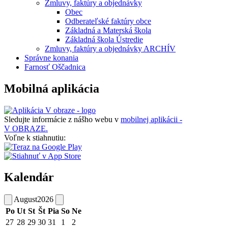
Zmluvy, faktúry a objednávky
Obec
Odberateľské faktúry obce
Základná a Materská škola
Základná škola Ústredie
Zmluvy, faktúry a objednávky ARCHÍV
Správne konania
Farnosť Oščadnica
Mobilná aplikácia
Sledujte informácie z nášho webu v
mobilnej aplikácii -
V OBRAZE.
Voľne k stiahnutiu:
Kalendár
August
2026
Po
Ut
St
Št
Pia
So
Ne
27
28
29
30
31
1
2