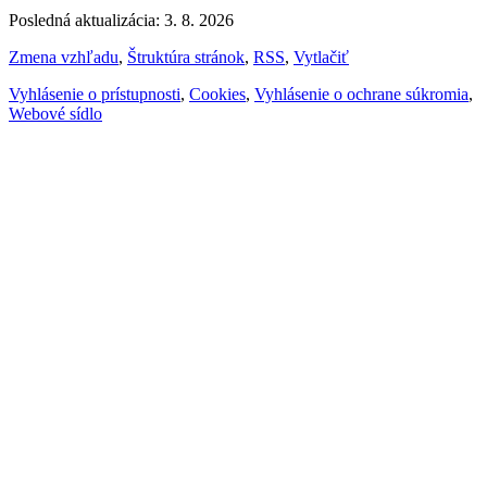
Posledná aktualizácia: 3. 8. 2026
Zmena vzhľadu
,
Štruktúra stránok
,
RSS
,
Vytlačiť
Vyhlásenie o prístupnosti
,
Cookies
,
Vyhlásenie o ochrane súkromia
,
Webové sídlo