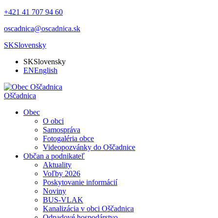
+421 41 707 94 60
oscadnica@oscadnica.sk
SK
Slovensky
SK
Slovensky
EN
English
Oščadnica
Obec
O obci
Samospráva
Fotogaléria obce
Videopozvánky do Oščadnice
Občan a podnikateľ
Aktuality
Voľby 2026
Poskytovanie informácií
Noviny
BUS-VLAK
Kanalizácia v obci Oščadnica
Odpadové hospodárstvo