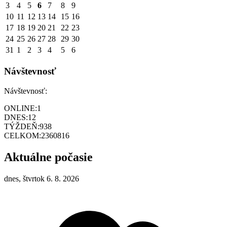
3
4
5
6
7
8
9
10
11
12
13
14
15
16
17
18
19
20
21
22
23
24
25
26
27
28
29
30
31
1
2
3
4
5
6
Návštevnosť
Návštevnosť:
ONLINE:
1
DNES:
12
TÝŽDEŇ:
938
CELKOM:
2360816
Aktuálne počasie
dnes, štvrtok 6. 8. 2026