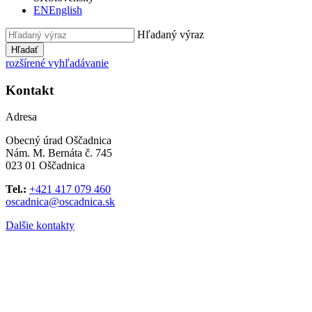
EN
English
Hľadaný výraz
Hľadať
rozšírené vyhľadávanie
Kontakt
Adresa
Obecný úrad Oščadnica
Nám. M. Bernáta č. 745
023 01 Oščadnica
Tel.:
+421 417 079 460
oscadnica@oscadnica.sk
Dalšie kontakty