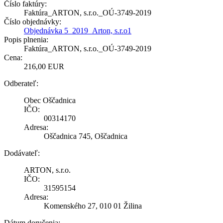
Číslo faktúry:
Faktúra_ARTON, s.r.o._OÚ-3749-2019
Číslo objednávky:
Objednávka 5_2019_Arton, s.r.o1
Popis plnenia:
Faktúra_ARTON, s.r.o._OÚ-3749-2019
Cena:
216,00 EUR
Odberateľ:
Obec Oščadnica
IČO:
00314170
Adresa:
Oščadnica 745, Oščadnica
Dodávateľ:
ARTON, s.r.o.
IČO:
31595154
Adresa:
Komenského 27, 010 01 Žilina
Dátum doručenia: