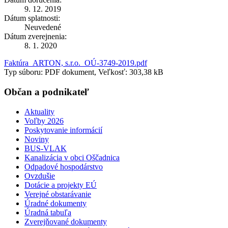
9. 12. 2019
Dátum splatnosti:
Neuvedené
Dátum zverejnenia:
8. 1. 2020
Faktúra_ARTON, s.r.o._OÚ-3749-2019.pdf
Typ súboru: PDF dokument, Veľkosť: 303,38 kB
Občan a podnikateľ
Aktuality
Voľby 2026
Poskytovanie informácií
Noviny
BUS-VLAK
Kanalizácia v obci Oščadnica
Odpadové hospodárstvo
Ovzdušie
Dotácie a projekty EÚ
Verejné obstarávanie
Úradné dokumenty
Úradná tabuľa
Zverejňované dokumenty