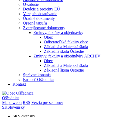
Ovzdušie
Dotácie a projekty EÚ
Verejné obstarávanie
Úradné dokumenty
Úradná tabuľa
Zverejňované dokumenty
Zmluvy, faktúry a objednávky
Obec
Odberateľské faktúry obce
Základná a Materská škola
Základná škola Ústredie
Zmluvy, faktúry a objednávky ARCHÍV
Obec
Základná a Materská škola
Základná škola Ústredie
Správne konania
Farnosť Oščadnica
Kontakt
Oščadnica
Mapa webu
RSS
Verzia pre seniorov
SK
Slovensky
SK
Slovensky