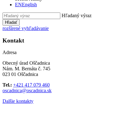
EN
English
Hľadaný výraz
Hľadať
rozšírené vyhľadávanie
Kontakt
Adresa
Obecný úrad Oščadnica
Nám. M. Bernáta č. 745
023 01 Oščadnica
Tel.:
+421 417 079 460
oscadnica@oscadnica.sk
Dalšie kontakty