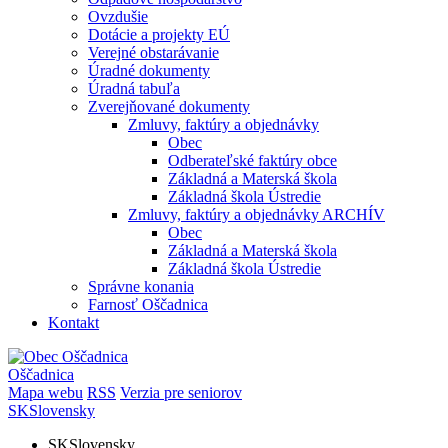
Ovzdušie
Dotácie a projekty EÚ
Verejné obstarávanie
Úradné dokumenty
Úradná tabuľa
Zverejňované dokumenty
Zmluvy, faktúry a objednávky
Obec
Odberateľské faktúry obce
Základná a Materská škola
Základná škola Ústredie
Zmluvy, faktúry a objednávky ARCHÍV
Obec
Základná a Materská škola
Základná škola Ústredie
Správne konania
Farnosť Oščadnica
Kontakt
Oščadnica
Mapa webu
RSS
Verzia pre seniorov
SK
Slovensky
SK
Slovensky