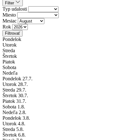
Filter
Typ udalosti
Miesto
Mesiac
Rok
Filtrovať
Pondelok
Utorok
Streda
Štvrtok
Piatok
Sobota
Nedeľa
Pondelok
27
.7.
Utorok
28
.7.
Streda
29
.7.
Štvrtok
30
.7.
Piatok
31
.7.
Sobota
1
.8.
Nedeľa
2
.8.
Pondelok
3
.8.
Utorok
4
.8.
Streda
5
.8.
Štvrtok
6
.8.