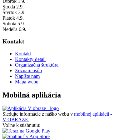
Utorok
1
.9.
Streda
2
.9.
Štvrtok
3
.9.
Piatok
4
.9.
Sobota
5
.9.
Nedeľa
6
.9.
Kontakt
Kontakt
Kontakty-detail
Organizačná štruktúra
Zoznam osôb
Napíšte nám
Mapa webu
Mobilná aplikácia
Sledujte informácie z nášho webu v
mobilnej aplikácii -
V OBRAZE.
Voľne k stiahnutiu: