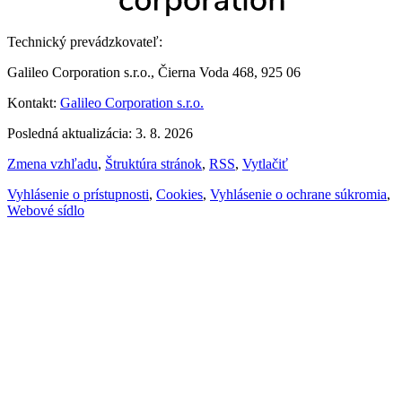
Technický prevádzkovateľ:
Galileo Corporation s.r.o., Čierna Voda 468, 925 06
Kontakt:
Galileo Corporation s.r.o.
Posledná aktualizácia: 3. 8. 2026
Zmena vzhľadu
,
Štruktúra stránok
,
RSS
,
Vytlačiť
Vyhlásenie o prístupnosti
,
Cookies
,
Vyhlásenie o ochrane súkromia
,
Webové sídlo