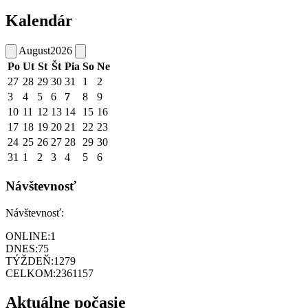
Kalendár
August
2026
Po
Ut
St
Št
Pia
So
Ne
27
28
29
30
31
1
2
3
4
5
6
7
8
9
10
11
12
13
14
15
16
17
18
19
20
21
22
23
24
25
26
27
28
29
30
31
1
2
3
4
5
6
Návštevnosť
Návštevnosť:
ONLINE:
1
DNES:
75
TÝŽDEŇ:
1279
CELKOM:
2361157
Aktuálne počasie