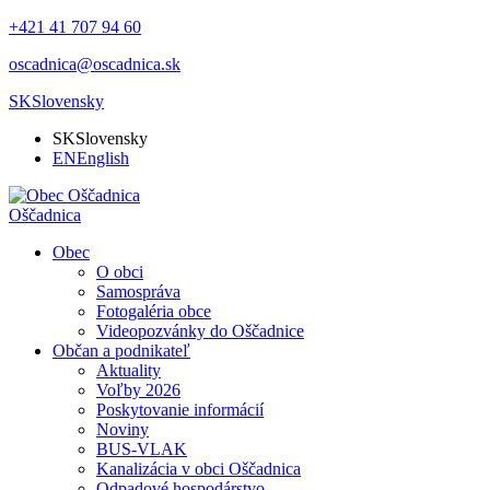
+421 41 707 94 60
oscadnica@oscadnica.sk
SK
Slovensky
SK
Slovensky
EN
English
Oščadnica
Obec
O obci
Samospráva
Fotogaléria obce
Videopozvánky do Oščadnice
Občan a podnikateľ
Aktuality
Voľby 2026
Poskytovanie informácií
Noviny
BUS-VLAK
Kanalizácia v obci Oščadnica
Odpadové hospodárstvo