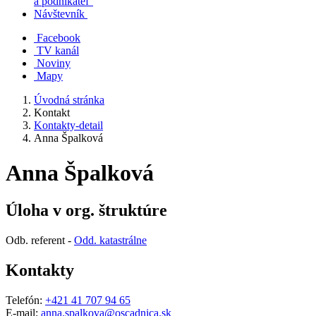
a podnikateľ
Návštevník
Facebook
TV kanál
Noviny
Mapy
Úvodná stránka
Kontakt
Kontakty-detail
Anna Špalková
Anna Špalková
Úloha v org. štruktúre
Odb. referent -
Odd. katastrálne
Kontakty
Telefón:
+421 41 707 94 65
E-mail:
anna.spalkova@oscadnica.sk