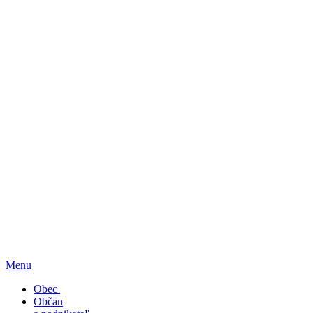
Menu
Obec
Občan