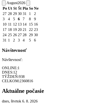
August
2026
Po
Ut
St
Št
Pia
So
Ne
27
28
29
30
31
1
2
3
4
5
6
7
8
9
10
11
12
13
14
15
16
17
18
19
20
21
22
23
24
25
26
27
28
29
30
31
1
2
3
4
5
6
Návštevnosť
Návštevnosť:
ONLINE:
1
DNES:
12
TÝŽDEŇ:
938
CELKOM:
2360816
Aktuálne počasie
dnes, štvrtok 6. 8. 2026