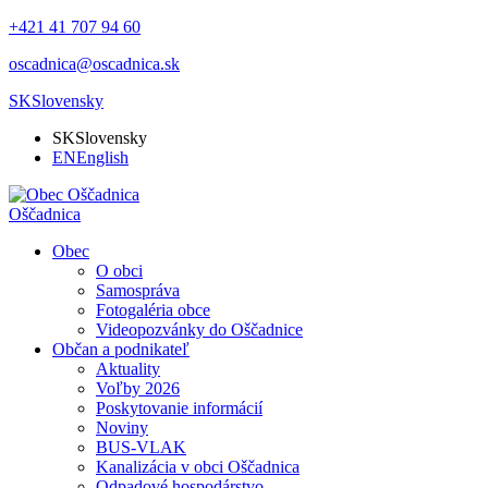
+421 41 707 94 60
oscadnica@oscadnica.sk
SK
Slovensky
SK
Slovensky
EN
English
Oščadnica
Obec
O obci
Samospráva
Fotogaléria obce
Videopozvánky do Oščadnice
Občan a podnikateľ
Aktuality
Voľby 2026
Poskytovanie informácií
Noviny
BUS-VLAK
Kanalizácia v obci Oščadnica
Odpadové hospodárstvo