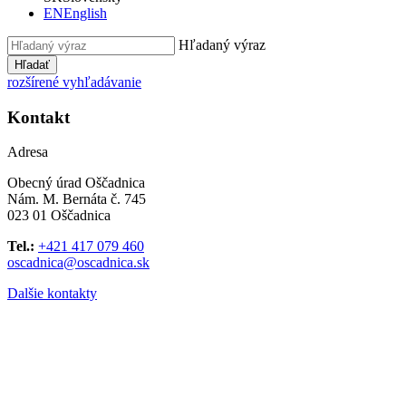
EN
English
Hľadaný výraz
Hľadať
rozšírené vyhľadávanie
Kontakt
Adresa
Obecný úrad Oščadnica
Nám. M. Bernáta č. 745
023 01 Oščadnica
Tel.:
+421 417 079 460
oscadnica@oscadnica.sk
Dalšie kontakty