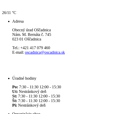
26/11 °C
Adresa
Obecný úrad Oščadnica
Nám. M. Bernáta č. 745
023 01 Oščadnica
Tel.: +421 417 079 460
E-mail:
oscadnica@oscadnica.sk
Úradné hodiny
Po:
7:30 - 11:30 12:00 - 15:30
Ut:
Nestránkový deň
St:
7:30 - 11:30 12:00 - 15:30
Št:
7:30 - 11:30 12:00 - 15:30
Pi:
Nestránkový deň
Organizácie obce