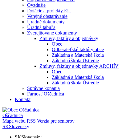
Ovzdušie
Dotácie a projekty EÚ
Verejné obstarávanie
Úradné dokumenty
Úradná tabuľa
Zverejňované dokumenty
Zmluvy, faktúry a objednávky
Obec
Odberateľské faktúry obce
Základná a Materská škola
Základná škola Ústredie
Zmluvy, faktúry a objednávky ARCHÍV
Obec
Základná a Materská škola
Základná škola Ústredie
Správne konania
Farnosť Oščadnica
Kontakt
Oščadnica
Mapa webu
RSS
Verzia pre seniorov
SK
Slovensky
SK
Slovensky