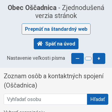
Obec Oščadnica
- Zjednodušená
verzia stránok
Prepnúť na štandardný web
Späť na úvod
Nastavenie veľkosti písma
—
+
Zoznam osôb a kontaktných spojení
(Oščadnica)
Vyhľadať osobu
Hľadať