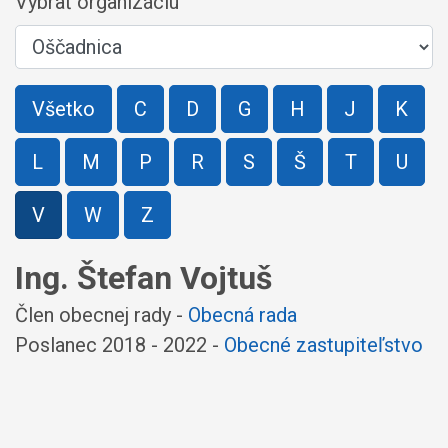
Vybrať organizáciu
Všetko
C
D
G
H
J
K
L
M
P
R
S
Š
T
U
V
W
Z
Ing. Štefan Vojtuš
Člen obecnej rady -
Obecná rada
Poslanec 2018 - 2022 -
Obecné zastupiteľstvo