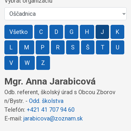
Vybrať organizáciu
Všetko
C
D
G
H
J
K
L
M
P
R
S
Š
T
U
V
W
Z
Mgr. Anna Jarabicová
Odb. referent, školský úrad s Obcou Zborov
n/Bystr. -
Odd. školstva
Telefón:
+421 41 707 94 60
E-mail:
jarabicova@zoznam.sk