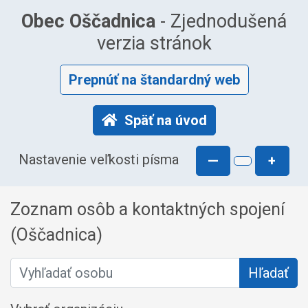
Obec Oščadnica
- Zjednodušená
verzia stránok
Prepnúť na štandardný web
Späť na úvod
Nastavenie veľkosti písma
—
+
Zoznam osôb a kontaktných spojení
(Oščadnica)
Vyhľadať osobu
Hľadať