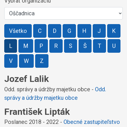
Vybrať organizáciu
Všetko
C
D
G
H
J
K
L
M
P
R
S
Š
T
U
V
W
Z
Jozef Lalik
Odd. správy a údržby majetku obce -
Odd.
správy a údržby majetku obce
František Lipták
Poslanec 2018 - 2022 -
Obecné zastupiteľstvo