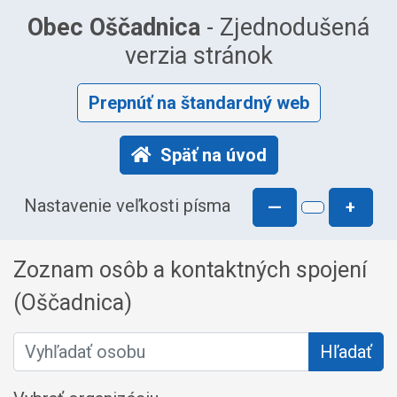
Obec Oščadnica
- Zjednodušená
verzia stránok
Prepnúť na štandardný web
Späť na úvod
Nastavenie veľkosti písma
—
+
Zoznam osôb a kontaktných spojení
(Oščadnica)
Vyhľadať osobu
Hľadať