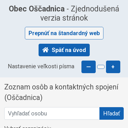
Obec Oščadnica
- Zjednodušená
verzia stránok
Prepnúť na štandardný web
Späť na úvod
Nastavenie veľkosti písma
—
+
Zoznam osôb a kontaktných spojení
(Oščadnica)
Vyhľadať osobu
Hľadať