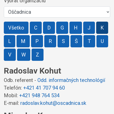
Vybrať organizáciu
Všetko
C
D
G
H
J
K
L
M
P
R
S
Š
T
U
V
W
Z
Radoslav Kohut
Odb. referent -
Odd. informačných technológií
Telefón:
+421 41 707 94 60
Mobil:
+421 948 764 534
E-mail:
radoslav.kohut@oscadnica.sk