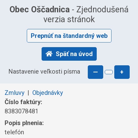
Obec Oščadnica
- Zjednodušená
verzia stránok
Prepnúť na štandardný web
Späť na úvod
Nastavenie veľkosti písma
—
+
Zmluvy
|
Objednávky
Číslo faktúry:
8383078481
Popis plnenia:
telefón