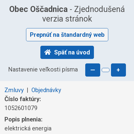
Obec Oščadnica
- Zjednodušená
verzia stránok
Prepnúť na štandardný web
Späť na úvod
Nastavenie veľkosti písma
—
+
Zmluvy
|
Objednávky
Číslo faktúry:
1052601079
Popis plnenia:
elektrická energia