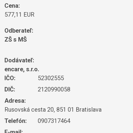
Cena:
577,11 EUR
Odberateľ:
ZŠ s MŠ
Dodávateľ:
encare, s.r.o.
IČO:
52302555
DIČ:
2120990058
Adresa:
Rusovská cesta 20, 851 01 Bratislava
Telefón:
0907317464
E-mail: