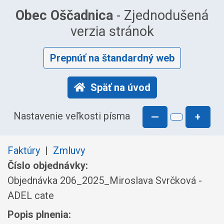
Obec Oščadnica
- Zjednodušená
verzia stránok
Prepnúť na štandardný web
Späť na úvod
Nastavenie veľkosti písma
—
+
Faktúry
|
Zmluvy
Číslo objednávky:
Objednávka 206_2025_Miroslava Svrčková -
ADEL cate
Popis plnenia: