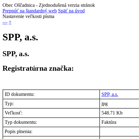
Obec Oščadnica
- Zjednodušená verzia stránok
Prepnúť na štandardný web
Späť na úvod
Nastavenie veľkosti písma
—
+
SPP, a.s.
SPP, a.s.
Registratúrna značka:
ID dokumentu:
SPP, a.s.
Typ:
jpg
Veľkosť:
548.71 Kb
Typ dokumentu:
Faktúra
Popis plnenia: