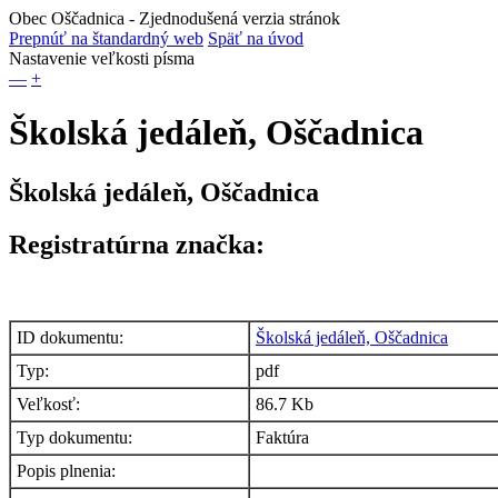
Obec Oščadnica
- Zjednodušená verzia stránok
Prepnúť na štandardný web
Späť na úvod
Nastavenie veľkosti písma
—
+
Školská jedáleň, Oščadnica
Školská jedáleň, Oščadnica
Registratúrna značka:
ID dokumentu:
Školská jedáleň, Oščadnica
Typ:
pdf
Veľkosť:
86.7 Kb
Typ dokumentu:
Faktúra
Popis plnenia: