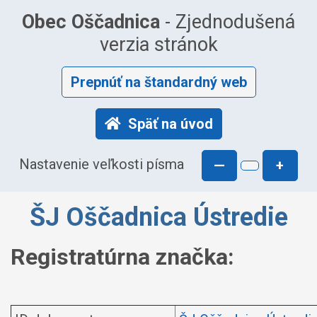
Obec Oščadnica
- Zjednodušená
verzia stránok
Prepnúť na štandardný web
Späť na úvod
Nastavenie veľkosti písma
—
+
ŠJ Oščadnica Ústredie
Registratúrna značka: