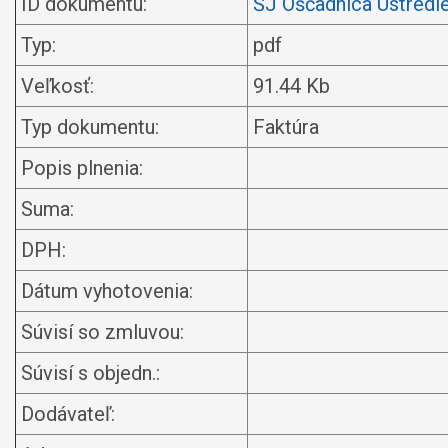
ID dokumentu:
ŠJ Oščadnica Ústredi
Typ:
pdf
Veľkosť:
91.44 Kb
Typ dokumentu:
Faktúra
Popis plnenia:
Suma:
DPH:
Dátum vyhotovenia:
Súvisí so zmluvou:
Súvisí s objedn.:
Dodávateľ: