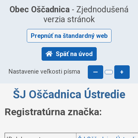
Obec Oščadnica
- Zjednodušená
verzia stránok
Prepnúť na štandardný web
Späť na úvod
Nastavenie veľkosti písma
—
+
ŠJ Oščadnica Ústredie
Registratúrna značka: