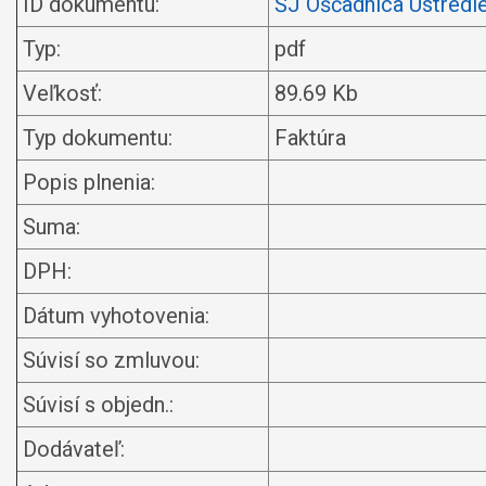
ID dokumentu:
ŠJ Oščadnica Ústredi
Typ:
pdf
Veľkosť:
89.69 Kb
Typ dokumentu:
Faktúra
Popis plnenia:
Suma:
DPH:
Dátum vyhotovenia:
Súvisí so zmluvou:
Súvisí s objedn.:
Dodávateľ: