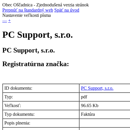
Obec Oščadnica
- Zjednodušená verzia stránok
Prepnúť na štandardný web
Späť na úvod
Nastavenie veľkosti písma
—
+
PC Support, s.r.o.
PC Support, s.r.o.
Registratúrna značka:
ID dokumentu:
PC Support, s.r.o.
Typ:
pdf
Veľkosť:
96.65 Kb
Typ dokumentu:
Faktúra
Popis plnenia: