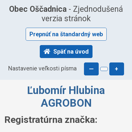
Obec Oščadnica
- Zjednodušená
verzia stránok
Prepnúť na štandardný web
Späť na úvod
Nastavenie veľkosti písma
—
+
Ľubomír Hlubina
AGROBON
Registratúrna značka: