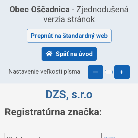
Obec Oščadnica
- Zjednodušená
verzia stránok
Prepnúť na štandardný web
Späť na úvod
Nastavenie veľkosti písma
—
+
DZS, s.r.o
Registratúrna značka: