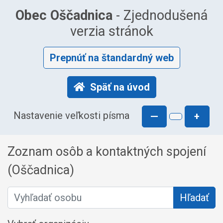
Obec Oščadnica
- Zjednodušená
verzia stránok
Prepnúť na štandardný web
Späť na úvod
Nastavenie veľkosti písma
—
+
Zoznam osôb a kontaktných spojení
(Oščadnica)
Vyhľadať osobu
Hľadať