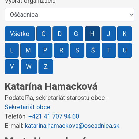
Vybrať organizáciu
Všetko
C
D
G
H
J
K
L
M
P
R
S
Š
T
U
V
W
Z
Katarína Hamacková
Podateľňa, sekretariát starostu obce -
Sekretariát obce
Telefón:
+421 41 707 94 60
E-mail:
katarina.hamackova@oscadnica.sk