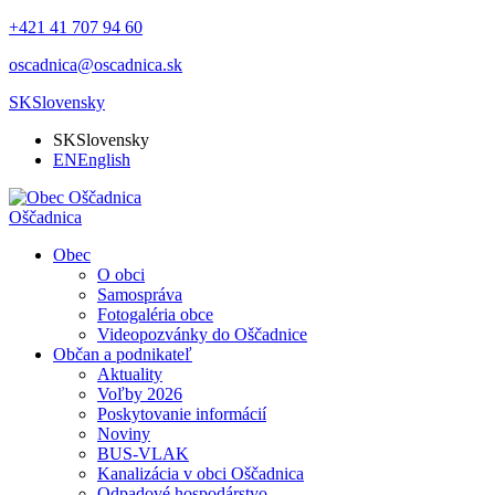
+421 41 707 94 60
oscadnica@oscadnica.sk
SK
Slovensky
SK
Slovensky
EN
English
Oščadnica
Obec
O obci
Samospráva
Fotogaléria obce
Videopozvánky do Oščadnice
Občan a podnikateľ
Aktuality
Voľby 2026
Poskytovanie informácií
Noviny
BUS-VLAK
Kanalizácia v obci Oščadnica
Odpadové hospodárstvo