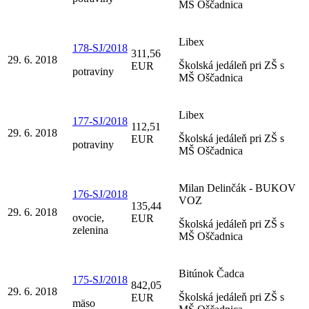
MŠ Oščadnica
Libex
178-SJ/2018
311,56
29. 6. 2018
Školská jedáleň pri ZŠ s
EUR
potraviny
MŠ Oščadnica
Libex
177-SJ/2018
112,51
29. 6. 2018
Školská jedáleň pri ZŠ s
EUR
potraviny
MŠ Oščadnica
Milan Delinčák - BUKOV
176-SJ/2018
VOZ
135,44
29. 6. 2018
ovocie,
EUR
Školská jedáleň pri ZŠ s
zelenina
MŠ Oščadnica
Bitúnok Čadca
175-SJ/2018
842,05
29. 6. 2018
Školská jedáleň pri ZŠ s
EUR
mäso