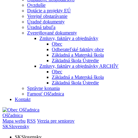
Ovzdušie
Dotácie a projekty EÚ
Verejné obstarávanie
Úradné dokumenty
Úradná tabuľa
Zverejňované dokumenty
Zmluvy, faktúry a objednávky
Obec
Odberateľské faktúry obce
Základná a Materská škola
Základná škola Ústredie
Zmluvy, faktúry a objednávky ARCHÍV
Obec
Základná a Materská škola
Základná škola Ústredie
Správne konania
Farnosť Oščadnica
Kontakt
Oščadnica
Mapa webu
RSS
Verzia pre seniorov
SK
Slovensky
SK
Slovensky