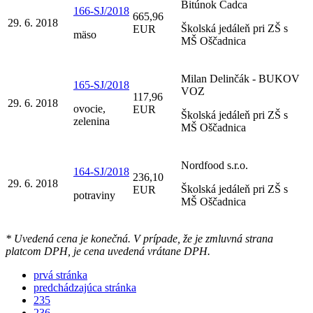
Bitúnok Čadca
166-SJ/2018
665,96
29. 6. 2018
Školská jedáleň pri ZŠ s
EUR
mäso
MŠ Oščadnica
Milan Delinčák - BUKOV
165-SJ/2018
VOZ
117,96
29. 6. 2018
ovocie,
EUR
Školská jedáleň pri ZŠ s
zelenina
MŠ Oščadnica
Nordfood s.r.o.
164-SJ/2018
236,10
29. 6. 2018
Školská jedáleň pri ZŠ s
EUR
potraviny
MŠ Oščadnica
* Uvedená cena je konečná. V prípade, že je zmluvná strana
platcom DPH, je cena uvedená vrátane DPH.
prvá stránka
predchádzajúca stránka
235
236