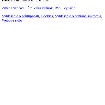
Posledná aktualizácia: 3. 8. 2026
Zmena vzhľadu
,
Štruktúra stránok
,
RSS
,
Vytlačiť
Vyhlásenie o prístupnosti
,
Cookies
,
Vyhlásenie o ochrane súkromia
,
Webové sídlo