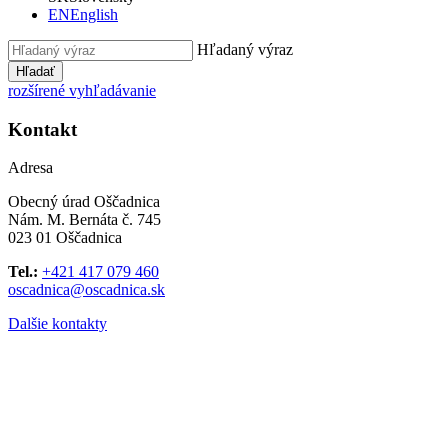
EN
English
Hľadaný výraz
Hľadať
rozšírené vyhľadávanie
Kontakt
Adresa
Obecný úrad Oščadnica
Nám. M. Bernáta č. 745
023 01 Oščadnica
Tel.:
+421 417 079 460
oscadnica@oscadnica.sk
Dalšie kontakty