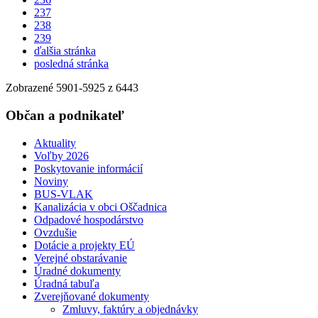
237
238
239
ďalšia stránka
posledná stránka
Zobrazené
5901
-
5925
z 6443
Občan a podnikateľ
Aktuality
Voľby 2026
Poskytovanie informácií
Noviny
BUS-VLAK
Kanalizácia v obci Oščadnica
Odpadové hospodárstvo
Ovzdušie
Dotácie a projekty EÚ
Verejné obstarávanie
Úradné dokumenty
Úradná tabuľa
Zverejňované dokumenty
Zmluvy, faktúry a objednávky