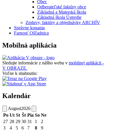
Obec
Odberateľské faktúry obce
Základná a Materská škola
Základná škola Ústredie
Zmluvy, faktúry a objednávky ARCHÍV
Správne konania
Farnosť Oščadnica
Mobilná aplikácia
Sledujte informácie z nášho webu v
mobilnej aplikácii -
V OBRAZE.
Voľne k stiahnutiu:
Kalendár
August
2026
Po
Ut
St
Št
Pia
So
Ne
27
28
29
30
31
1
2
3
4
5
6
7
8
9