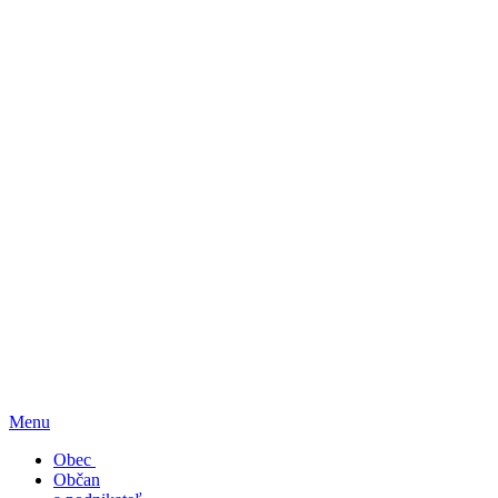
Menu
Obec
Občan