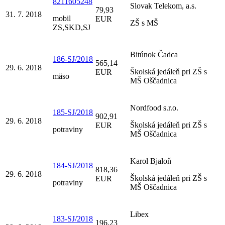
8211605248
Slovak Telekom, a.s.
79,93
31. 7. 2018
mobil
EUR
ZŠ s MŠ
ZS,SKD,SJ
Bitúnok Čadca
186-SJ/2018
565,14
29. 6. 2018
Školská jedáleň pri ZŠ s
EUR
mäso
MŠ Oščadnica
Nordfood s.r.o.
185-SJ/2018
902,91
29. 6. 2018
Školská jedáleň pri ZŠ s
EUR
potraviny
MŠ Oščadnica
Karol Bjaloň
184-SJ/2018
818,36
29. 6. 2018
Školská jedáleň pri ZŠ s
EUR
potraviny
MŠ Oščadnica
Libex
183-SJ/2018
196,23