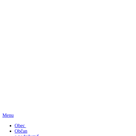
Menu
Obec
Občan