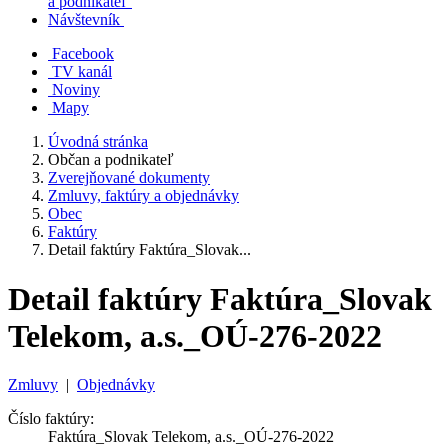
a podnikateľ
Návštevník
Facebook
TV kanál
Noviny
Mapy
Úvodná stránka
Občan a podnikateľ
Zverejňované dokumenty
Zmluvy, faktúry a objednávky
Obec
Faktúry
Detail faktúry Faktúra_Slovak...
Detail faktúry Faktúra_Slovak
Telekom, a.s._OÚ-276-2022
Zmluvy
|
Objednávky
Číslo faktúry:
Faktúra_Slovak Telekom, a.s._OÚ-276-2022