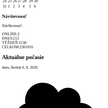
24
25
26
27
28
29
30
31
1
2
3
4
5
6
Návštevnosť
Návštevnosť:
ONLINE:
2
DNES:
212
TÝŽDEŇ:
1138
CELKOM:
2361016
Aktuálne počasie
dnes, štvrtok 6. 8. 2026