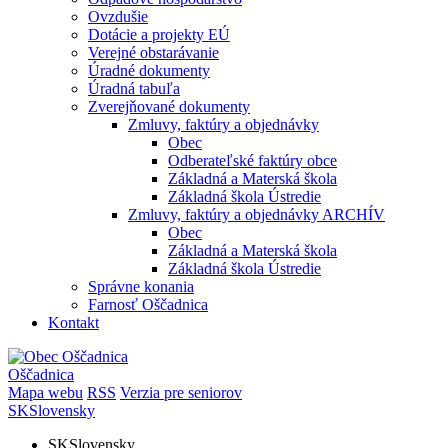
Ovzdušie
Dotácie a projekty EÚ
Verejné obstarávanie
Úradné dokumenty
Úradná tabuľa
Zverejňované dokumenty
Zmluvy, faktúry a objednávky
Obec
Odberateľské faktúry obce
Základná a Materská škola
Základná škola Ústredie
Zmluvy, faktúry a objednávky ARCHÍV
Obec
Základná a Materská škola
Základná škola Ústredie
Správne konania
Farnosť Oščadnica
Kontakt
Oščadnica
Mapa webu
RSS
Verzia pre seniorov
SK
Slovensky
SK
Slovensky