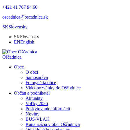
+421 41 707 94 60
oscadnica@oscadnica.sk
SK
Slovensky
SK
Slovensky
EN
English
Oščadnica
Obec
O obci
Samospráva
Fotogaléria obce
Videopozvánky do Oščadnice
Občan a podnikateľ
Aktuality
Voľby 2026
Poskytovanie informácií
Noviny
BUS-VLAK
Kanalizácia v obci Oščadnica
Odpadové hospodárstvo