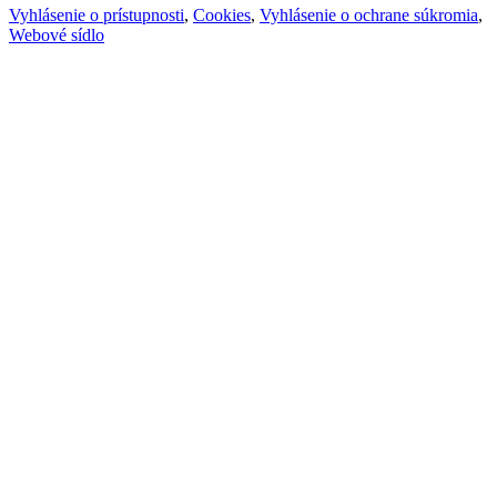
Vyhlásenie o prístupnosti
,
Cookies
,
Vyhlásenie o ochrane súkromia
,
Webové sídlo