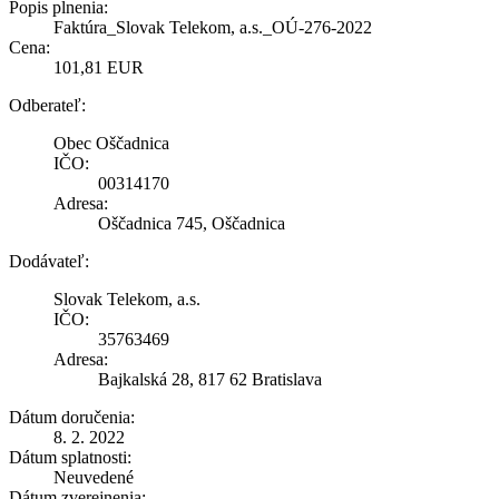
Popis plnenia:
Faktúra_Slovak Telekom, a.s._OÚ-276-2022
Cena:
101,81 EUR
Odberateľ:
Obec Oščadnica
IČO:
00314170
Adresa:
Oščadnica 745, Oščadnica
Dodávateľ:
Slovak Telekom, a.s.
IČO:
35763469
Adresa:
Bajkalská 28, 817 62 Bratislava
Dátum doručenia:
8. 2. 2022
Dátum splatnosti:
Neuvedené
Dátum zverejnenia: