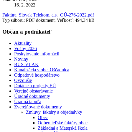
16. 2. 2022
Faktúra_Slovak Telekom, a.s._OÚ-276-2022.pdf
Typ súboru: PDF dokument, Veľkosť: 494,34 kB
Občan a podnikateľ
Aktuality
Voľby 2026
Poskytovanie informácií
Noviny
BUS-VLAK
Kanalizácia v obci Oščadnica
Odpadové hospodárstvo
Ovzdušie
Dotácie a projekty EÚ
Verejné obstarávanie
Úradné dokumenty
Úradná tabuľa
Zverejňované dokumenty
Zmluvy, faktúry a objednávky
Obec
Odberateľské faktúry obce
Základná a Materská škola