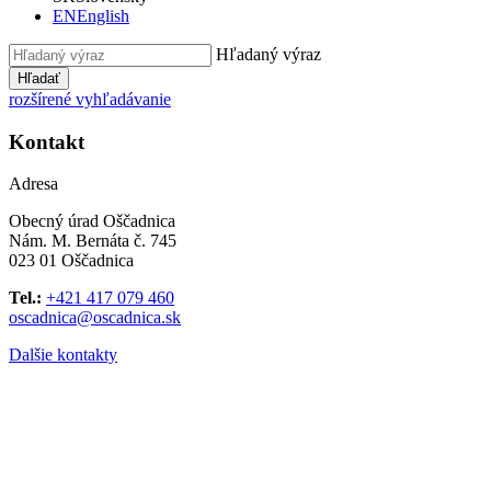
EN
English
Hľadaný výraz
Hľadať
rozšírené vyhľadávanie
Kontakt
Adresa
Obecný úrad Oščadnica
Nám. M. Bernáta č. 745
023 01 Oščadnica
Tel.:
+421 417 079 460
oscadnica@oscadnica.sk
Dalšie kontakty