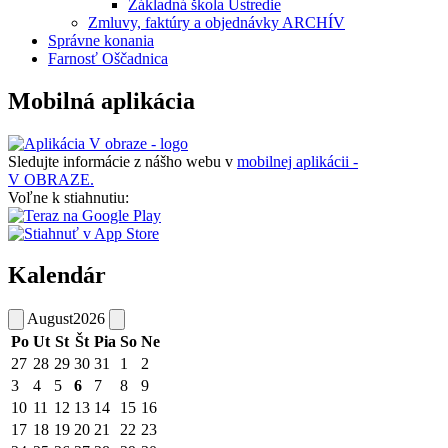
Základná škola Ústredie
Zmluvy, faktúry a objednávky ARCHÍV
Správne konania
Farnosť Oščadnica
Mobilná aplikácia
Sledujte informácie z nášho webu v
mobilnej aplikácii -
V OBRAZE.
Voľne k stiahnutiu:
Kalendár
August
2026
Po
Ut
St
Št
Pia
So
Ne
27
28
29
30
31
1
2
3
4
5
6
7
8
9
10
11
12
13
14
15
16
17
18
19
20
21
22
23