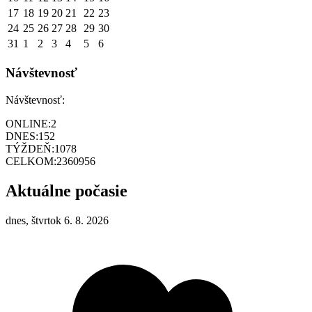
17
18
19
20
21
22
23
24
25
26
27
28
29
30
31
1
2
3
4
5
6
Návštevnosť
Návštevnosť:
ONLINE:
2
DNES:
152
TÝŽDEŇ:
1078
CELKOM:
2360956
Aktuálne počasie
dnes, štvrtok 6. 8. 2026