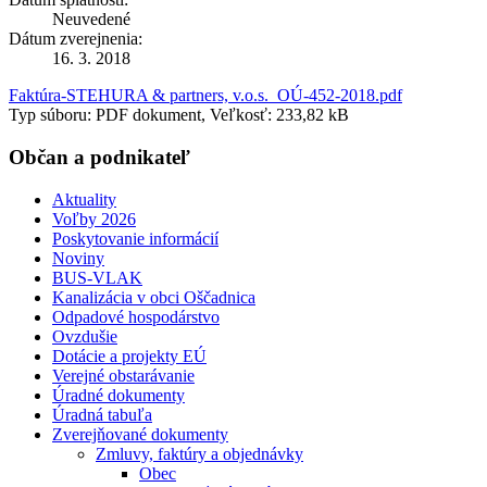
Neuvedené
Dátum zverejnenia:
16. 3. 2018
Faktúra-STEHURA & partners, v.o.s._OÚ-452-2018.pdf
Typ súboru: PDF dokument, Veľkosť: 233,82 kB
Občan a podnikateľ
Aktuality
Voľby 2026
Poskytovanie informácií
Noviny
BUS-VLAK
Kanalizácia v obci Oščadnica
Odpadové hospodárstvo
Ovzdušie
Dotácie a projekty EÚ
Verejné obstarávanie
Úradné dokumenty
Úradná tabuľa
Zverejňované dokumenty
Zmluvy, faktúry a objednávky
Obec