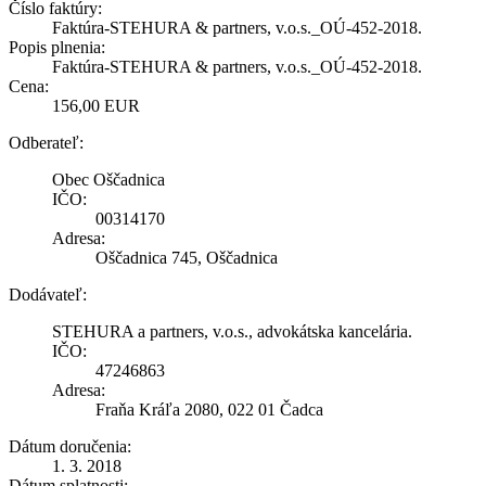
Číslo faktúry:
Faktúra-STEHURA & partners, v.o.s._OÚ-452-2018.
Popis plnenia:
Faktúra-STEHURA & partners, v.o.s._OÚ-452-2018.
Cena:
156,00 EUR
Odberateľ:
Obec Oščadnica
IČO:
00314170
Adresa:
Oščadnica 745, Oščadnica
Dodávateľ:
STEHURA a partners, v.o.s., advokátska kancelária.
IČO:
47246863
Adresa:
Fraňa Kráľa 2080, 022 01 Čadca
Dátum doručenia:
1. 3. 2018
Dátum splatnosti: