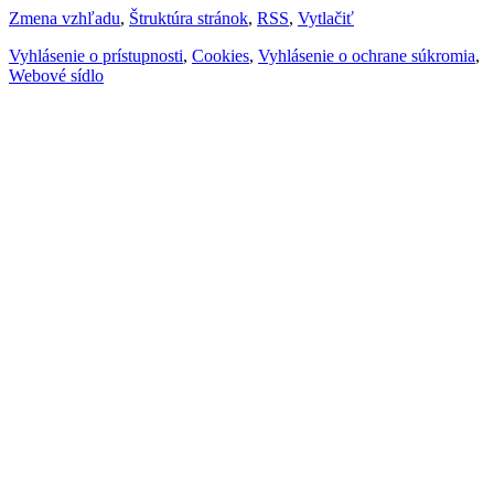
Zmena vzhľadu
,
Štruktúra stránok
,
RSS
,
Vytlačiť
Vyhlásenie o prístupnosti
,
Cookies
,
Vyhlásenie o ochrane súkromia
,
Webové sídlo