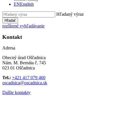
EN
English
Hľadaný výraz
Hľadať
rozšírené vyhľadávanie
Kontakt
Adresa
Obecný úrad Oščadnica
Nám. M. Bernáta č. 745
023 01 Oščadnica
Tel.:
+421 417 079 460
oscadnica@oscadnica.sk
Dalšie kontakty