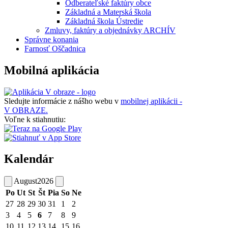
Odberateľské faktúry obce
Základná a Materská škola
Základná škola Ústredie
Zmluvy, faktúry a objednávky ARCHÍV
Správne konania
Farnosť Oščadnica
Mobilná aplikácia
Sledujte informácie z nášho webu v
mobilnej aplikácii -
V OBRAZE.
Voľne k stiahnutiu:
Kalendár
August
2026
Po
Ut
St
Št
Pia
So
Ne
27
28
29
30
31
1
2
3
4
5
6
7
8
9
10
11
12
13
14
15
16