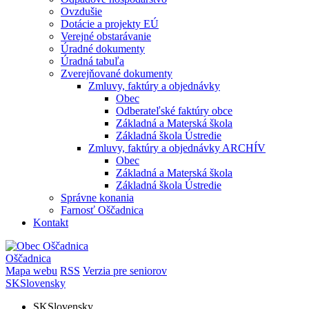
Ovzdušie
Dotácie a projekty EÚ
Verejné obstarávanie
Úradné dokumenty
Úradná tabuľa
Zverejňované dokumenty
Zmluvy, faktúry a objednávky
Obec
Odberateľské faktúry obce
Základná a Materská škola
Základná škola Ústredie
Zmluvy, faktúry a objednávky ARCHÍV
Obec
Základná a Materská škola
Základná škola Ústredie
Správne konania
Farnosť Oščadnica
Kontakt
Oščadnica
Mapa webu
RSS
Verzia pre seniorov
SK
Slovensky
SK
Slovensky