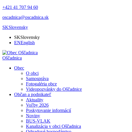
+421 41 707 94 60
oscadnica@oscadnica.sk
SK
Slovensky
SK
Slovensky
EN
English
Oščadnica
Obec
O obci
Samospráva
Fotogaléria obce
Videopozvánky do Oščadnice
Občan a podnikateľ
Aktuality
Voľby 2026
Poskytovanie informácií
Noviny
BUS-VLAK
Kanalizácia v obci Oščadnica
Odpadové hospodárstvo